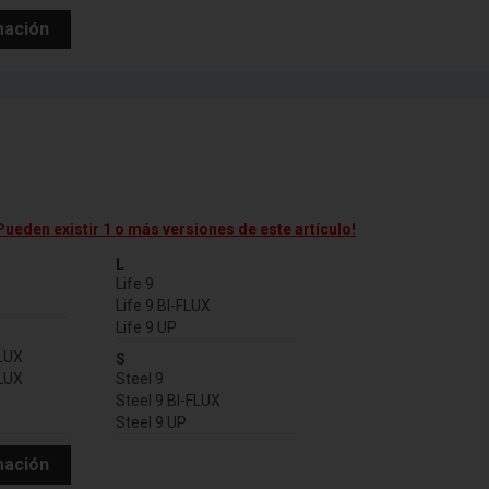
mación
:
Pueden existir 1 o más versiones de este artículo!
L
Life 9
Life 9 BI-FLUX
Life 9 UP
FLUX
S
FLUX
Steel 9
Steel 9 BI-FLUX
Steel 9 UP
mación