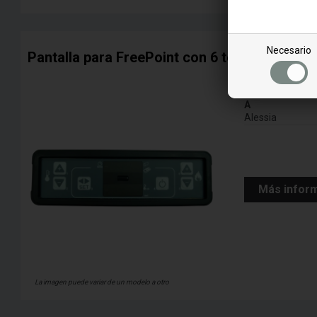
Necesario
Pantalla para FreePoint con 6 teclas
para el modelo
A
Alessia
Más infor
La imagen puede variar de un modelo a otro