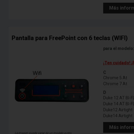
Más infor
Pantalla para FreePoint con 6 teclas (WIFI)
para el modelo
¡Ten cuidado! ¡
C
Chrome 5 At
Chrome 7 At
D
Duke 12 AT BI-
Duke 14 AT BI-
Duke12 Airtight
Duke14 Airtight
Más infor
La imagen puede variar de un modelo a otro