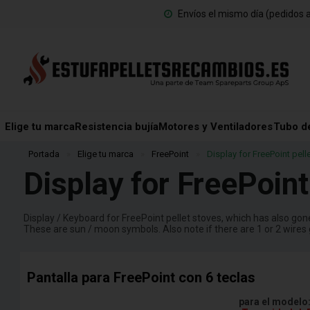
Envíos el mismo día (pedidos a
Elige tu marca
Resistencia bujía
Motores y Ventiladores
Tubo d
Portada
»
Elige tu marca
»
FreePoint
»
Display for FreePoint pell
Display for FreePoint
Display / Keyboard for FreePoint pellet stoves, which has also gone 
These are sun / moon symbols. Also note if there are 1 or 2 wires 
Pantalla para FreePoint con 6 teclas
para el modelo