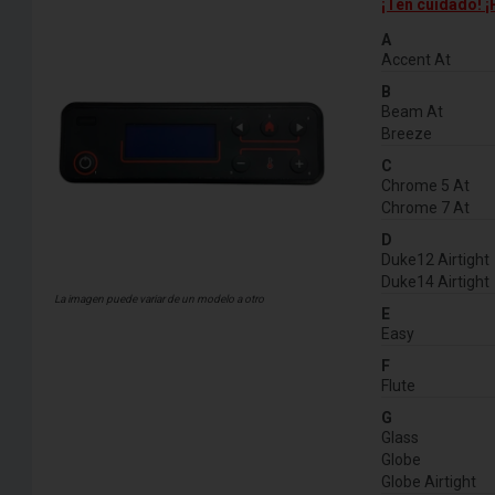
¡Ten cuidado! ¡
A
Accent At
B
Beam At
Breeze
C
Chrome 5 At
Chrome 7 At
D
Duke12 Airtight
Duke14 Airtight
La imagen puede variar de un modelo a otro
E
Easy
F
Flute
G
Glass
Globe
Globe Airtight