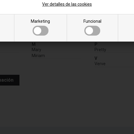
Ver detalles de las cookies
Marketing
Funcional
:
M
P
Mary
Pretty
Miriam
V
Verve
mación