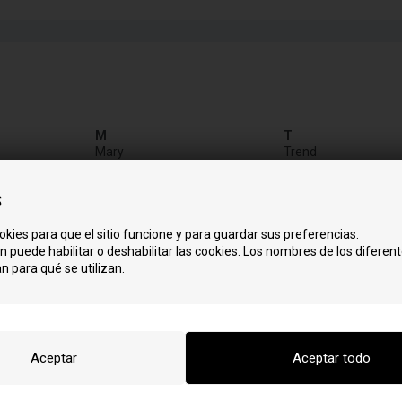
:
M
T
Mary
Trend
Mika
V
Mika Evo
s
Vega
Miriam
Vega Airtight
Vega GH
P
okies para que el sitio funcione y para guardar sus preferencias.
Pretty
Vega SL AT
n puede habilitar o deshabilitar las cookies. Los nombres de los diferent
Verve
n para qué se utilizan.
S
Small
C
Square
comfort 80
Style
mación