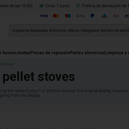
ntes de las 15:00)
Envío 7 euros
Política de devolución de 
e humos
Juntas
Piezas de repuesto
Partes electricas
Limpieza y
et stoves
 pellet stoves
by the name Ecolux 1 or another number. It is original display, however, no
going from the display.
: