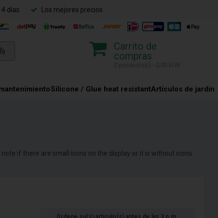
14 días
Los mejores precios
Carrito de
compras
0 products(r) - 0,00 EUR
 mantenimiento
Silicone / Glue heat resistant
Artículos de jardín
te if there are small icons on the display or it is without icons.
Ordene su(s) artículo(s) antes de las 3 p.m.