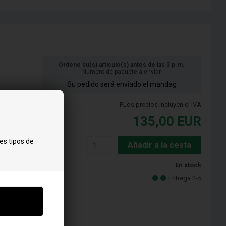
Ordene su(s) artículo(s) antes de las 3 p.m.
Número de paquete a enviar
Su pedido será enviado el mandag
PLos precios incluyen el IVA
135,00
EUR
es tipos de
Añadir a la cesta
En stock
Entrega 2-5