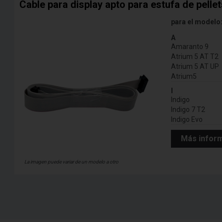
Cable para display apto para estufa de pelle
para el modelo
A
Amaranto 9
Atrium 5 AT T2
Atrium 5 AT UP
Atrium5
I
Indigo
Indigo 7 T2
Indigo Evo
Más infor
La imagen puede variar de un modelo a otro