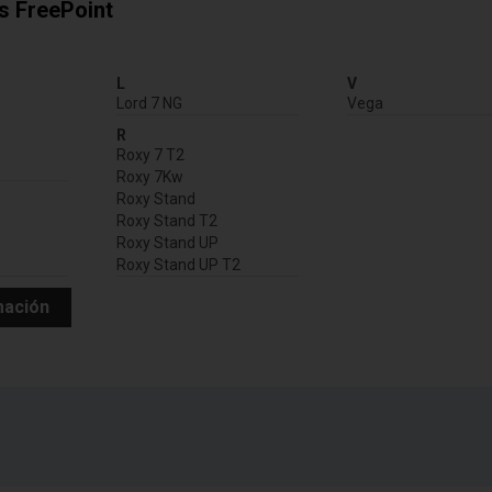
ts FreePoint
:
L
V
Lord 7 NG
Vega
R
Roxy 7 T2
Roxy 7Kw
Roxy Stand
Roxy Stand T2
Roxy Stand UP
Roxy Stand UP T2
mación