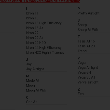
Pueden existir 1 o más versiones de este artículo!
I
P
Idron 11
Pretty Airtight
Idron 15
S
Idron 15 High Efficiency
Sharp
Idron 16 At
Sharp At Wifi
Idron 22
T
Idron 22 At
Tesis At 16
Idron 22 H2O
Tesis At 23
Idron 22 High Efficiency
Trend
Idron H2O High Efficiency
V
J
Vega
Joy
Vega Airtight
Joy Airtight
Vega GH
M
Vega SL AT
Modo At
Verve airtight
Moon
Z
Moon At Wifi
Zen
O
One At