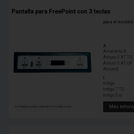
Pantalla para FreePoint con 3 teclas
para el modelo
A
Amaranto 9
Atrium 5 AT T2
Atrium 5 AT UP
Atrium5
I
Indigo
Indigo 7 T2
Indigo Evo
Más infor
La imagen puede variar de un modelo a otro