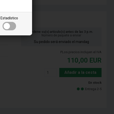
Estadístico
Ordene su(s) artículo(s) antes de las 3 p.m.
Número de paquete a enviar
Su pedido será enviado el mandag
PLos precios incluyen el IVA
110,00
EUR
Añadir a la cesta
En stock
Entrega 2-5