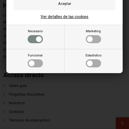
Horario de apertura
Lunes:
9.00 - 15.00
Ver detalles de las cookies
Martes:
9.00 - 15.00
Miércoles:
9.00 - 15.00
Necesario
Marketing
Jueves:
9.00 - 15.00
Viernes:
9.00 - 13.00
Sábado:
Cerrado
Funcional
Estadístico
Domingo:
Cerrado
Acceso directo
Vídeo guía
Preguntas frecuentes
Nosotros
Contacto
Términos de intercambio