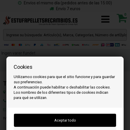
Envíos el mismo día (pedidos antes de las 15:00)
Envío 7 euros
0
Ingen varer fundet
Cookies
Utilizamos cookies para que el sitio funcione y para guardar
sus preferencias.
Team SpareParts Group ApS
A continuación puede habilitar o deshabilitar las cookies.
Klejsgaardvej 19a, 7130 Juelsminde, Dinamarca
Los nombres de los diferentes tipos de cookies indican
para qué se utilizan.
Teléfono: +45 71 99 55 11
Correo:
info@estufapelletsrecambios.es
IVA: DK-35862803