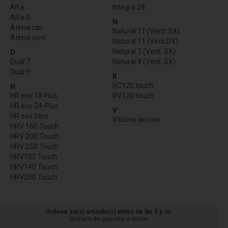
Alfa
Integra 28
Alfa S
N
Atena can
Natural 11 (Vent. SX)
Atena vent
Natural 11 (Vent.DX)
Natural 7 (Vent. SX)
D
Dual 7
Natural 9 (Vent. SX)
Dual 9
R
RC120 touch
H
HR evo 18 Plus
RV120 touch
HR evo 24-Plus
V
HR evo Slim
Vittoria air/can
HRV 160 Touch
HRV 200 Touch
HRV 250 Touch
HRV100 Touch
HRV140 Touch
HRV200 Touch
Ordene su(s) artículo(s) antes de las 3 p.m.
Número de paquete a enviar