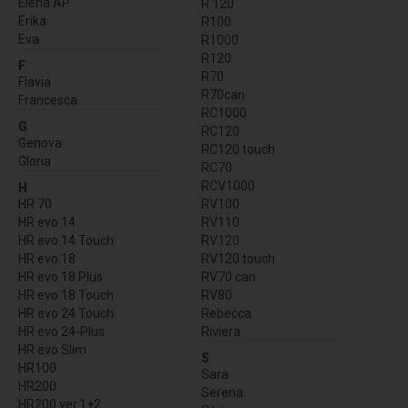
Elena AP
R 120
Erika
R100
Eva
R1000
R120
F
R70
Flavia
R70can
Francesca
RC1000
G
RC120
Genova
RC120 touch
Gloria
RC70
RCV1000
H
HR 70
RV100
HR evo 14
RV110
HR evo 14 Touch
RV120
HR evo 18
RV120 touch
HR evo 18 Plus
RV70 can
HR evo 18 Touch
RV80
HR evo 24 Touch
Rebecca
HR evo 24-Plus
Riviera
HR evo Slim
S
HR100
Sara
HR200
Serena
HR200 ver.1+2