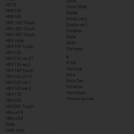
Silvia
HR70
Silvia 2004
HRB120
Snella
HRB160
Snella ver2
HRV 160 Touch
Snella-ver1
HRV 200 Touch
Snellina
HRV 250 Touch
Sofia
HRV style
Spillo
HRV100 Touch
Stefania
HRV120
V
HRV135 ver.01
V100
HRV135 ver2
Venezia
HRV140 Touch
Vera
HRV160 2014
Vera Can.
HRV160 ver.1
Veronica
HRV160 ver.2
Veronique
HRV170
Vittoria air/can
HRV200
HRV200 Touch
HRevo18
HRevo24
Holly
Holly style