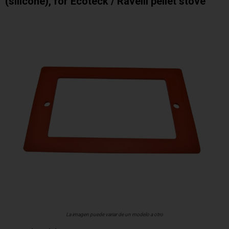
(silicone), for Ecoteck / Ravelli pellet stove
La imagen puede variar de un modelo a otro