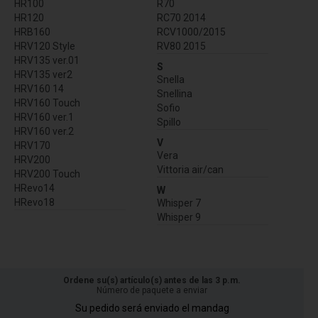
HR100
R70
HR120
RC70 2014
HRB160
RCV1000/2015
HRV120 Style
RV80 2015
HRV135 ver.01
S
HRV135 ver2
Snella
HRV160 14
Snellina
HRV160 Touch
Sofio
HRV160 ver.1
Spillo
HRV160 ver.2
V
HRV170
Vera
HRV200
Vittoria air/can
HRV200 Touch
HRevo14
W
HRevo18
Whisper 7
Whisper 9
Ordene su(s) artículo(s) antes de las 3 p.m.
Número de paquete a enviar
Su pedido será enviado el mandag