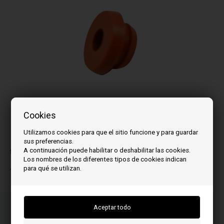
Cookies
Utilizamos cookies para que el sitio funcione y para guardar
La imagen puede variar de un modelo a otro
sus preferencias.
A continuación puede habilitar o deshabilitar las cookies.
for model:
Los nombres de los diferentes tipos de cookies indican
All models with aluminum smoke extractor housing
para qué se utilizan.
Ordene su(s) artículo(s) antes de las 3 p.m.
Número de paquete a enviar
Su pedido será enviado el mandag