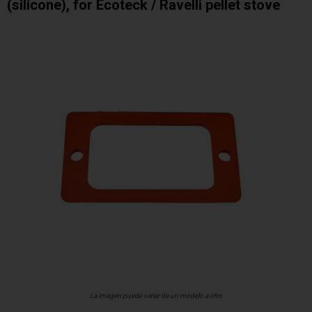
(silicone), for Ecoteck / Ravelli pellet stove
La imagen puede variar de un modelo a otro