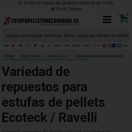
Envíos el mismo día (pedidos antes de las 15:00)
Envío 7 euros
0
Portada
»
Elige tu marca
»
Ecoteck /
Ravelli
»
Piezas de recambio Ecoteck/Ravelli
»
Variedad de repuestos para estufas de pellets Ecoteck / Ravelli
Variedad de
repuestos para
estufas de pellets
Ecoteck / Ravelli