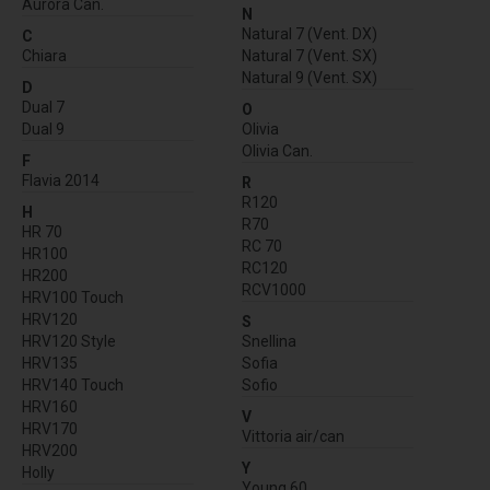
Aurora Can.
N
Natural 7 (Vent. DX)
C
Chiara
Natural 7 (Vent. SX)
Natural 9 (Vent. SX)
D
Dual 7
O
Dual 9
Olivia
Olivia Can.
F
Flavia 2014
R
R120
H
R70
HR 70
RC 70
HR100
RC120
HR200
RCV1000
HRV100 Touch
HRV120
S
HRV120 Style
Snellina
HRV135
Sofia
HRV140 Touch
Sofio
HRV160
V
HRV170
Vittoria air/can
HRV200
Y
Holly
Young 60