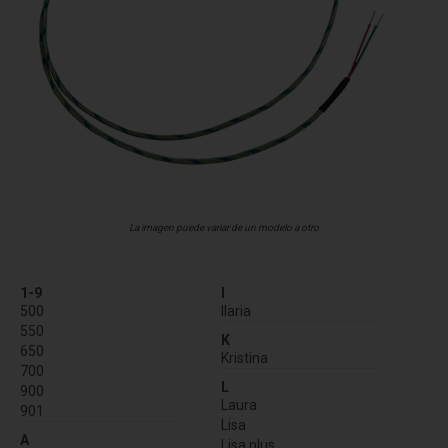
La imagen puede variar de un modelo a otro
1-9
I
500
Ilaria
550
K
650
Kristina
700
L
900
Laura
901
Lisa
A
Lisa plus