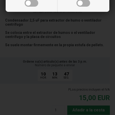
La imagen puede variar de un modelo a otro
Condensador 2,5 uF para extractor de humo o ventilador
centrífugo
Se coloca entre el extractor de humos o el ventilador
centrífugo y la placa de circuitos
Se suele montar firmemente en la propia estufa de pellets.
Ordene su(s) artículo(s) antes de las 3 p.m.
Número de paquete a enviar
10
13
47
HOR.
MIN.
SEG.
PLos precios incluyen el IVA
15,00
EUR
Añadir a la cesta