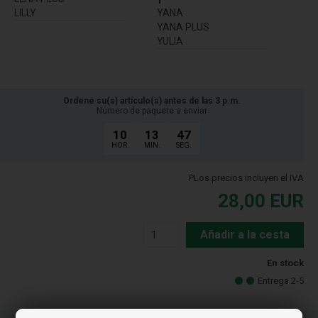
Y
LILLY
YANA
YANA PLUS
YULIA
Ordene su(s) artículo(s) antes de las 3 p.m.
Número de paquete a enviar
10
13
47
HOR.
MIN.
SEG.
PLos precios incluyen el IVA
28,00
EUR
Añadir a la cesta
En stock
Entrega 2-5