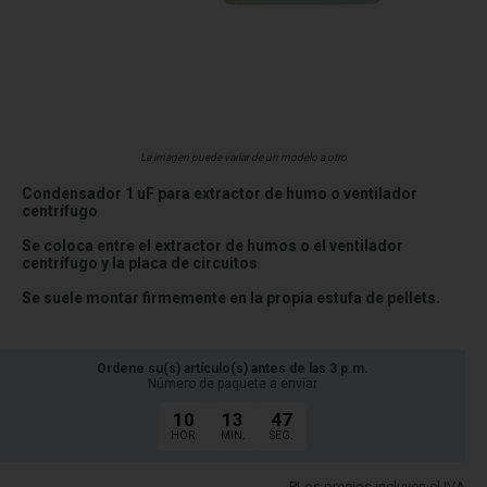
La imagen puede variar de un modelo a otro
Condensador 1 uF para extractor de humo o ventilador
centrífugo
Se coloca entre el extractor de humos o el ventilador
centrífugo y la placa de circuitos
Se suele montar firmemente en la propia estufa de pellets.
Ordene su(s) artículo(s) antes de las 3 p.m.
Número de paquete a enviar
10
13
47
HOR.
MIN.
SEG.
PLos precios incluyen el IVA