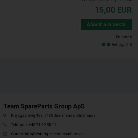
15,00
EUR
Añadir a la cesta
En stock
Entrega 2-5
Team SpareParts Group ApS
Klejsgaardvej 19a, 7130 Juelsminde, Dinamarca
Teléfono: +45 71 99 55 11
Correo:
info@estufapelletsrecambios.es