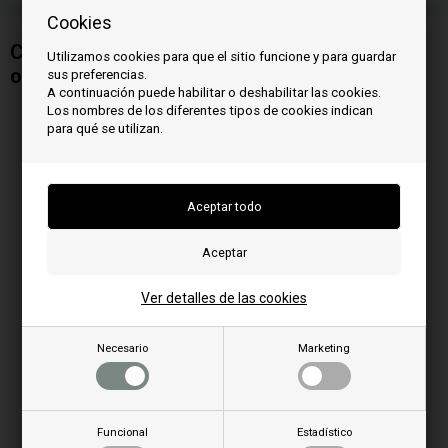
Cookies
Condensador 2,5 uF para extractor de humo
Utilizamos cookies para que el sitio funcione y para guardar
o ventilador centrífugo
sus preferencias.
A continuación puede habilitar o deshabilitar las cookies.
Los nombres de los diferentes tipos de cookies indican
para qué se utilizan.
Ver detalles de las cookies
Necesario
Marketing
Funcional
Estadístico