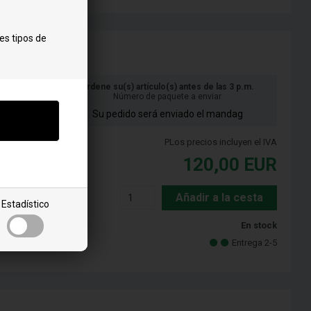
es tipos de
Ordene su(s) artículo(s) antes de las 3 p.m.
Número de paquete a enviar
Su pedido será enviado el mandag
PLos precios incluyen el IVA
120,00
EUR
Añadir a la cesta
Estadístico
En stock
Entrega 2-5