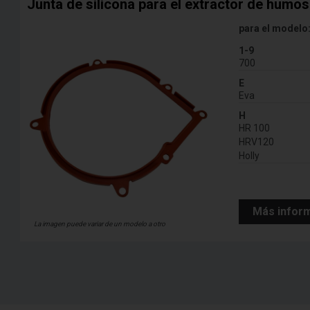
Junta de silicona para el extractor de humos 
para el modelo
1-9
700
E
Eva
H
HR 100
HRV120
Holly
Más infor
La imagen puede variar de un modelo a otro