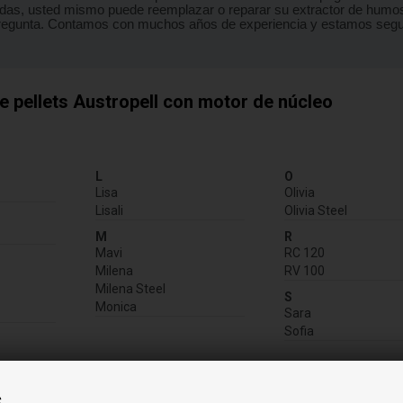
cadas, usted mismo puede reemplazar o reparar su extractor de humo
pregunta. Contamos con muchos años de experiencia y estamos segur
 pellets Austropell con motor de núcleo
:
L
O
Lisa
Olivia
Lisali
Olivia Steel
M
R
Mavi
RC 120
Milena
RV 100
Milena Steel
S
Monica
Sara
Sofia
mación
s