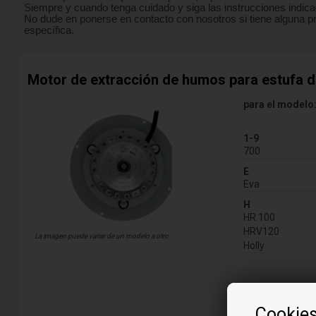
Siempre y cuando tenga cuidado y siga las instrucciones indi
No dude en ponerse en contacto con nosotros si tiene alguna 
específica.
Motor de extracción de humos para estufa de
para el modelo
1-9
700
E
Eva
H
HR 100
HRV120
La imagen puede variar de un modelo a otro
Holly
Más infor
Cookie