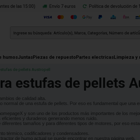
ntes de las 15:00)
Envío 7 euros
Política de devolución de 
e humos
Juntas
Piezas de repuesto
Partes electricas
Limpieza y
stufas de pellets Austropell
ra estufas de pellets A
mbios de calidad alta.
 normal de una estufa de pellets. Por eso es fundamental que una est
omepageX y son uno de los productos más importantes de los mejore
s eficientes y duraderos generando menos ruido.
diferentes tamaños y para diferentes tipos de motores, por eso est
nto térmico, codificadores y condensadores.
xtractor de humo actual se puede encontrar en nuestra página web.