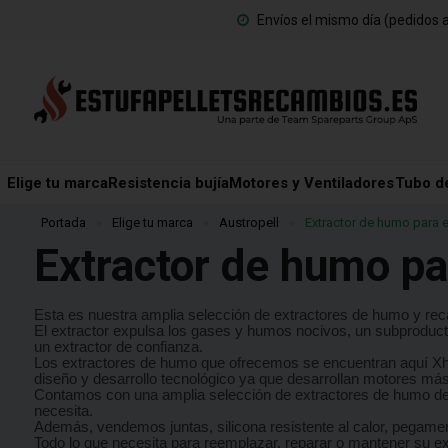
Envíos el mismo día (pedidos a
Elige tu marca
Resistencia bujía
Motores y Ventiladores
Tubo d
Portada
»
Elige tu marca
»
Austropell
»
Extractor de humo para e
Extractor de humo pa
Esta es nuestra amplia selección de extractores de humo y reca
El extractor expulsa los gases y humos nocivos, un subproducto
un extractor de confianza.
Los extractores de humo que ofrecemos se encuentran aquí Xh
diseño y desarrollo tecnológico ya que desarrollan motores má
Contamos con una amplia selección de extractores de humo de 
necesita.
Además, vendemos juntas, silicona resistente al calor, pegame
Todo lo que necesita para reemplazar, reparar o mantener su e