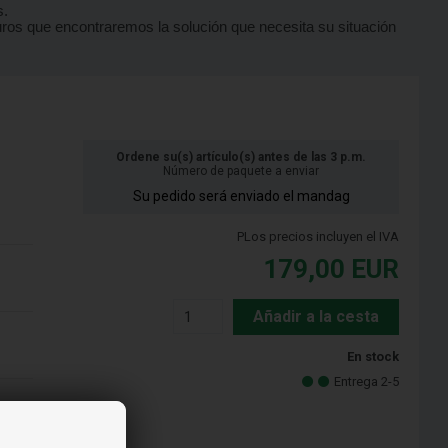
s.
os que encontraremos la solución que necesita su situación
Ordene su(s) artículo(s) antes de las 3 p.m.
Número de paquete a enviar
Su pedido será enviado el mandag
PLos precios incluyen el IVA
179,00
EUR
Añadir a la cesta
En stock
Entrega 2-5