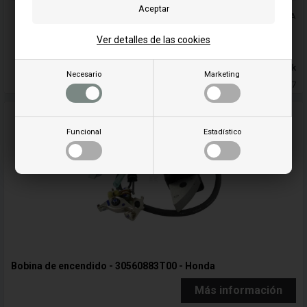
PLos precios incluyen el IVA
Añadir a la cesta
Ver detalles de las cookies
En stock
Necesario
Marketing
Entrega 5-7
Funcional
Estadístico
Bobina de encendido - 30560883T00 - Honda
Más información