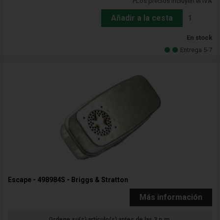
PLos precios incluyen el IVA
Añadir a la cesta
En stock
Entrega 5-7
Escape - 498984S - Briggs & Stratton
Más información
Ordene su(s) artículo(s) antes de las 3 p.m.