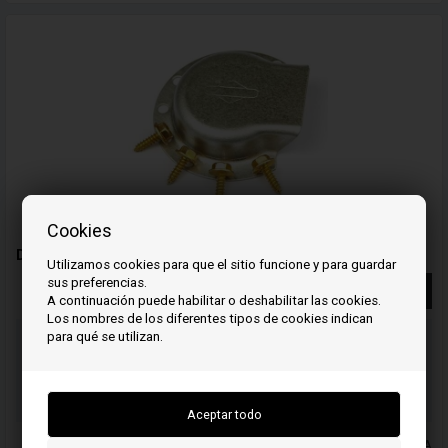
Cookies
Deflector-Silenciador - 796956 - Briggs & Stratton
Utilizamos cookies para que el sitio funcione y para guardar
sus preferencias.
Más información
A continuación puede habilitar o deshabilitar las cookies.
Los nombres de los diferentes tipos de cookies indican
para qué se utilizan.
Ordene su(s) artículo(s) antes de las 3 p.m.
Número de paquete a enviar
06
25
06
HOR.
MIN.
SEG.
PLos precios incluyen el IVA