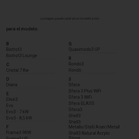
La imagen puede variar de un modelo a otro
para el modelo:
B
Q
Bistrot3
Quasimodo3 UP
Bistrot3 Lounge
R
Rondo3
C
Cristal 7 Kw
Rondò
D
S
Diana
Sfera
Sfera 3 Plus WiFi
E
Sfera 3 WiFi
Elise3
Sfera GLASS
Evo
Sfera3
Evo3 - 7 kW
Shell3
Evo3 - 8,5 kW
Shell3
F
Metallo/Stell/Acier/Metall
Frame3 9KW
Shell3 Natural Acrylic
Stone
Frame3 UP