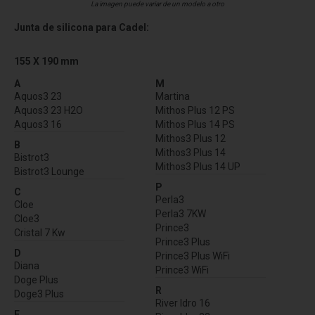
La imagen puede variar de un modelo a otro
Junta de silicona para Cadel:
155 X 190 mm
A
M
Aquos3 23
Martina
Aquos3 23 H2O
Mithos Plus 12 PS
Aquos3 16
Mithos Plus 14 PS
Mithos3 Plus 12
B
Mithos3 Plus 14
Bistrot3
Mithos3 Plus 14 UP
Bistrot3 Lounge
P
C
Perla3
Cloe
Perla3 7KW
Cloe3
Prince3
Cristal 7 Kw
Prince3 Plus
D
Prince3 Plus WiFi
Diana
Prince3 WiFi
Doge Plus
R
Doge3 Plus
River Idro 16
E