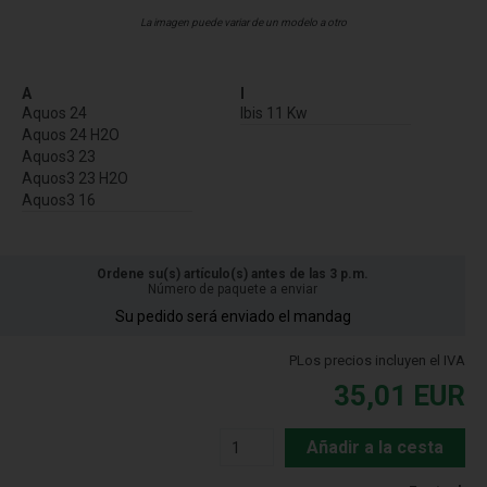
La imagen puede variar de un modelo a otro
A
I
Aquos 24
Ibis 11 Kw
Aquos 24 H2O
Aquos3 23
Aquos3 23 H2O
Aquos3 16
Ordene su(s) artículo(s) antes de las 3 p.m.
Número de paquete a enviar
Su pedido será enviado el mandag
PLos precios incluyen el IVA
35,01
EUR
Añadir a la cesta