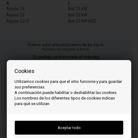
A
I
Aquos 15
Ibis 15 kW
Aquos 22
Ibis 22 kW
Aquos 22/S
Ibis 22 kW H2O
Ordene su(s) artículo(s) antes de las 3 p.m.
Número de paquete a enviar
Su pedido será enviado el mandag
PLos precios incluyen el IVA
Cookies
45,00
EUR
Utilizamos cookies para que el sitio funcione y para guardar
sus preferencias.
A continuación puede habilitar o deshabilitar las cookies.
Añadir a la cesta
Los nombres de los diferentes tipos de cookies indican
para qué se utilizan.
En stock
Entrega 2-5