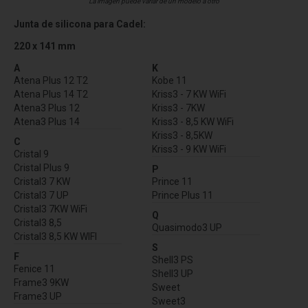
La imagen puede variar de un modelo a otro
Junta de silicona para Cadel:
220 x 141 mm
A
K
Atena Plus 12 T2
Kobe 11
Atena Plus 14 T2
Kriss3 - 7 KW WiFi
Atena3 Plus 12
Kriss3 - 7KW
Atena3 Plus 14
Kriss3 - 8,5 KW WiFi
Kriss3 - 8,5KW
C
Kriss3 - 9 KW WiFi
Cristal 9
Cristal Plus 9
P
Cristal3 7 KW
Prince 11
Cristal3 7 UP
Prince Plus 11
Cristal3 7KW WiFi
Q
Cristal3 8,5
Quasimodo3 UP
Cristal3 8,5 KW WIFI
S
F
Shell3 PS
Fenice 11
Shell3 UP
Frame3 9KW
Sweet
Frame3 UP
Sweet3