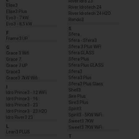
River Idro 23
Elise3
River Idrotech 24
Elise3 Plus
River Idrotech 24 H2O
Evo3 - 7 kW
Rondo3
Evo3 - 8,5 kW
S
F
Sfera
Frame3 UP
Sfera - Sfera3
Sfera 3 Plus WiFi
G
Sfera GLASS
Grace 3 Wifi
Sfera Plus
Grace 7
Sfera Plus GLASS
Grace 7 UP
Sfera3
Grace3
Sfera3 Plus
Grace3 7kW Wifi
Sfera3 Plus Glass
I
Shell3
Idro Prince3 - 12 WiFi
Sire Plus
Idro Prince3 - 16
Sire3 Plus
Idro Prince3 - 23
Spirit3
Idro Prince3 - 23 H2O
Spirit3 - 5KW WiFi
Idro River3 23
Sweet3 7KW
L
Sweet3 7KW WiFi
Lean3 PLUS
T