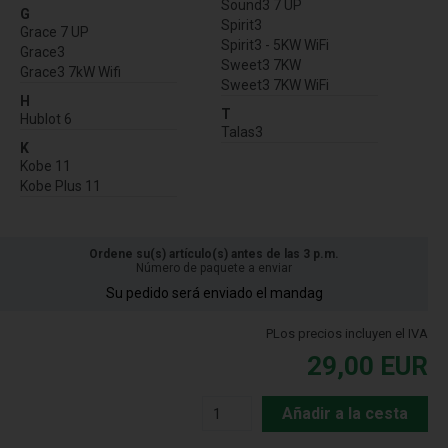
Sound3 7 UP
G
Spirit3
Grace 7 UP
Spirit3 - 5KW WiFi
Grace3
Sweet3 7KW
Grace3 7kW Wifi
Sweet3 7KW WiFi
H
T
Hublot 6
Talas3
K
Kobe 11
Kobe Plus 11
Ordene su(s) artículo(s) antes de las 3 p.m.
Número de paquete a enviar
Su pedido será enviado el mandag
PLos precios incluyen el IVA
29,00
EUR
Añadir a la cesta