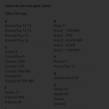
Junta de silicona para Cadel:
220 x 141 mm
A
K
Atena Plus 12 T2
Kobe 11
Atena Plus 14 T2
Kriss3 - 7 KW WiFi
Atena3 Plus 12
Kriss3 - 7KW
Atena3 Plus 14
Kriss3 - 8,5 KW WiFi
Kriss3 - 8,5KW
C
Kriss3 - 9 KW WiFi
Cristal 9
Cristal Plus 9
P
Cristal3 7 KW
Prince 11
Cristal3 7 UP
Prince Plus 11
Cristal3 7KW WiFi
Q
Cristal3 8,5
Quasimodo3 UP
Cristal3 8,5 KW WIFI
S
F
Shell3 PS
Fenice 11
Shell3 UP
Frame3 9KW
Sweet
Frame3 UP
Sweet3