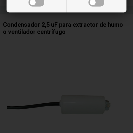
Condensador 2,5 uF para extractor de humo
o ventilador centrífugo