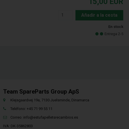
15,00
EUR
Añadir a la cesta
En stock
Entrega 2-5
Team SpareParts Group ApS
Klejsgaardvej 19a, 7130 Juelsminde, Dinamarca
Teléfono: +45 71 99 55 11
Correo:
info@estufapelletsrecambios.es
IVA: DK-35862803