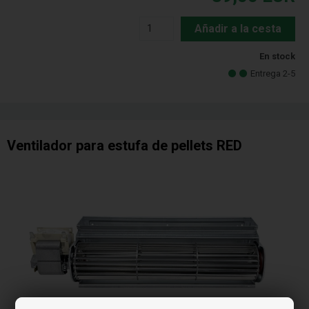
Añadir a la cesta
En stock
Entrega 2-5
Ventilador para estufa de pellets RED