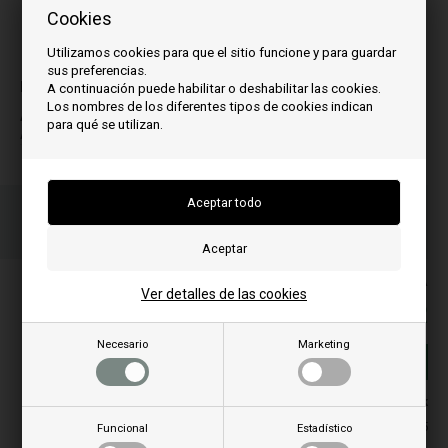
Cookies
Utilizamos cookies para que el sitio funcione y para guardar
La imagen puede variar de un modelo a otro
sus preferencias.
para el modelo:
A continuación puede habilitar o deshabilitar las cookies.
Los nombres de los diferentes tipos de cookies indican
A
para qué se utilizan.
Althea Multiair
Ordene su(s) artículo(s) antes de las 3 p.m.
Número de paquete a enviar
Su pedido será enviado el mandag
PLos precios incluyen el IVA
Ver detalles de las cookies
175,00
EUR
Necesario
Marketing
Añadir a la cesta
En stock
Entrega 2-5
Funcional
Estadístico