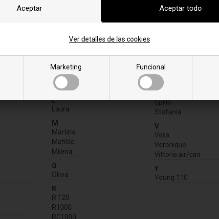
/ Ravelli pellet stove.
Ver detalles de las cookies
I
S
Ilaria
Serena
Marketing
Funcional
Silvia
K
Snella
Kristina
Sofia
L
Spillo
Laura
Stefania
M
V
Martina
Vera
Matilde
Veronique
Milena
Vittoria air/can
O
Y
Olivia
Young 110
R
R 120
R1000
RC1000