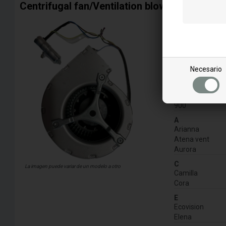
Centrifugal fan/Ventilation blower for Ecotek 
for model:
1-9
500
Necesario
550
650
700
900
A
Arianna
Atena vent
Aurora
C
La imagen puede variar de un modelo a otro
Camilla
Cora
E
Ecovision
Elena