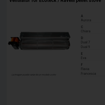
Ventilator for Ecoteck / Ravelli pellet stove
A
Aurora
C
Chiara
D
Dual 7
Dual 9
E
Eva
F
Flavia
Francesca
La imagen puede variar de un modelo a otro