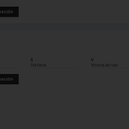
mación
S
V
Stefania
Vittoria air/can
mación