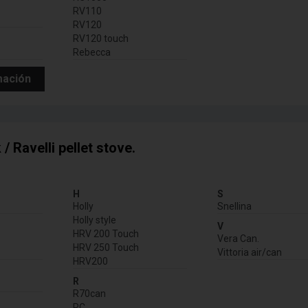
RV110
RV120
RV120 touch
Rebecca
mación
/ Ravelli pellet stove.
H
S
Holly
Snellina
Holly style
V
HRV 200 Touch
Vera Can.
HRV 250 Touch
Vittoria air/can
HRV200
R
R70can
RC