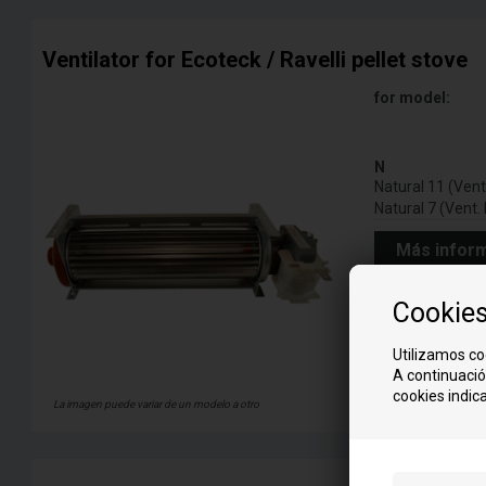
Ventilator for Ecoteck / Ravelli pellet stove
for model:
N
Natural 11 (Ven
Natural 7 (Vent.
Más infor
Cookie
Utilizamos co
A continuació
cookies indica
La imagen puede variar de un modelo a otro