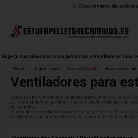
Envíos el mismo día (pedidos a
Elige tu marca
Resistencia bujía
Motores y Ventiladores
Tubo d
Portada
»
Elige tu marca
»
Ecoteck /
Ravelli
»
Piezas de recambi
Ventiladores para est
Estos son los ventiladores originales para estufas de pellets Ra
Le recomendamos que limpie una vez al año cualquier sucieda
de la turbina.
Si nota que su ventilador comienza a hacer más ruido, quizás
ventiladores son compatibles con la mayoría de estufas de pel