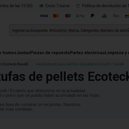
ntes de las 15:00)
Envío 7 euros
Política de devolución de 
e humos
Juntas
Piezas de repuesto
Partes electricas
Limpieza y
o Ecoteck/Ravelli
»
Ventiladores para estufas de pellets Ecoteck / Ravelli
ufas de pellets Ecoteck
velli / Ecoteck que ofrecemos en la actualidad.
d o polvo que se pueda haber acumulado en las hojas
 sea hora de comprar un recambio.
Nuestros
lets más vendidas.