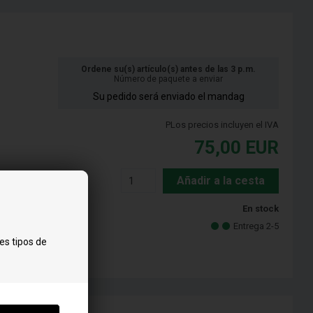
Ordene su(s) artículo(s) antes de las 3 p.m.
Número de paquete a enviar
Su pedido será enviado el mandag
PLos precios incluyen el IVA
75,00
EUR
Añadir a la cesta
En stock
Entrega 2-5
es tipos de