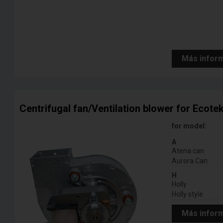
Más infor
Centrifugal fan/Ventilation blower for Ecotek 
for model:
A
Atena can
Aurora Can.
H
Holly
Holly style
Más infor