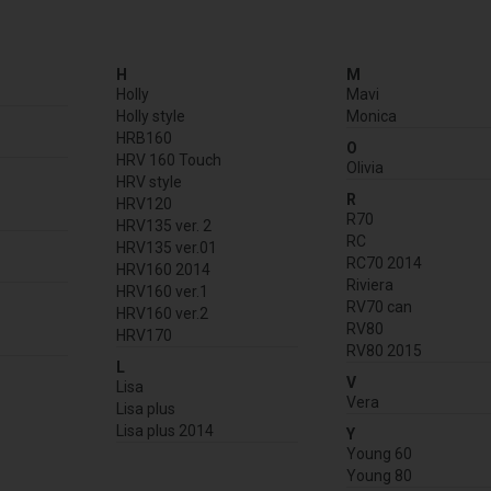
H
M
Holly
Mavi
Holly style
Monica
HRB160
O
HRV 160 Touch
Olivia
HRV style
R
HRV120
R70
HRV135 ver. 2
RC
HRV135 ver.01
RC70 2014
HRV160 2014
Riviera
HRV160 ver.1
RV70 can
HRV160 ver.2
RV80
HRV170
RV80 2015
L
V
Lisa
Vera
Lisa plus
Lisa plus 2014
Y
Young 60
Young 80