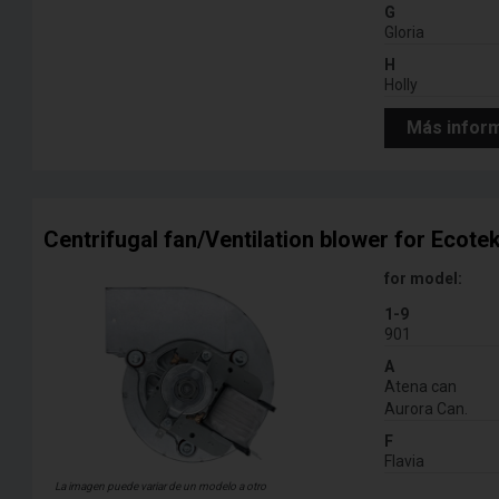
G
Gloria
H
Holly
Más infor
Centrifugal fan/Ventilation blower for Ecotek 
for model:
1-9
901
A
Atena can
Aurora Can.
F
Flavia
La imagen puede variar de un modelo a otro