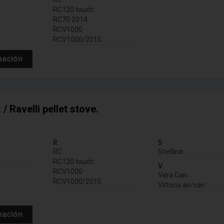
RC120 touch
RC70 2014
RCV1000
RCV1000/2015
mación
/ Ravelli pellet stove.
R
S
RC
Snellina
RC120 touch
V
RCV1000
Vera Can.
RCV1000/2015
Vittoria air/can
mación