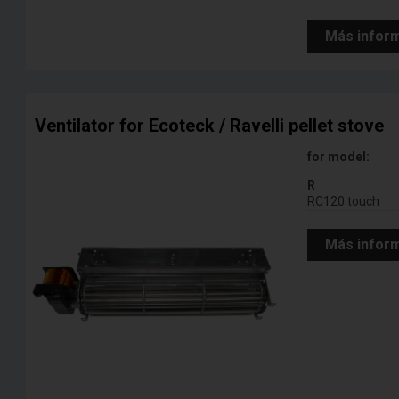
Más infor
Ventilator for Ecoteck / Ravelli pellet stove
for model:
R
RC120 touch
Más infor