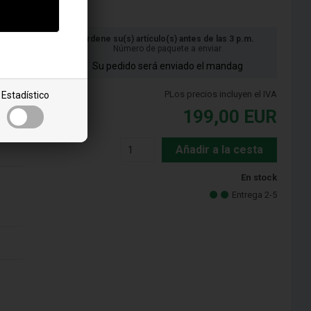
Ordene su(s) artículo(s) antes de las 3 p.m.
Número de paquete a enviar
Su pedido será enviado el mandag
PLos precios incluyen el IVA
Estadístico
199,00
EUR
Añadir a la cesta
En stock
Entrega 2-5