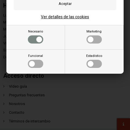
Horario de apertura
Lunes:
9.00 - 15.00
Ver detalles de las cookies
Martes:
9.00 - 15.00
Miércoles:
9.00 - 15.00
Necesario
Marketing
Jueves:
9.00 - 15.00
Viernes:
9.00 - 13.00
Sábado:
Cerrado
Funcional
Estadístico
Domingo:
Cerrado
Acceso directo
Vídeo guía
Preguntas frecuentes
Nosotros
Contacto
Términos de intercambio