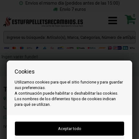
Envíos el mismo día (pedidos antes de las 15:00)
Envío 7 euros
0
Ingen varer fundet
Cookies
Utilizamos cookies para que el sitio funcione y para guardar
sus preferencias.
Team SpareParts Group ApS
A continuación puede habilitar o deshabilitar las cookies.
Klejsgaardvej 19a, 7130 Juelsminde, Dinamarca
Los nombres de los diferentes tipos de cookies indican
para qué se utilizan.
Teléfono: +45 71 99 55 11
Correo:
info@estufapelletsrecambios.es
IVA: DK-35862803