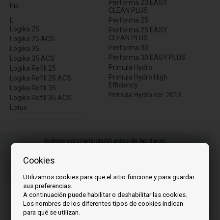
Performa 20 EASY
Iris
CLEAN PLUS
L
Performa 25
Logika 25
Performa 25 EASY
CLEAN PLUS
Logika 25 ACS
Performa 30
Logika 35
Performa 30 EASY PLUS
Logika 35 ACS
Primula Hydro
Logika Refill 25
Primula Hydro High
Logika Refill 25 ACS
Efficiency
Logika Refill 35
Primula Hydro ver. 2012
Logika Refill 35 ACS
Lotus
Ordene su(s) artículo(s) antes de las 3 p.m.
Número de paquete a enviar
Cookies
01
31
54
HOR.
MIN.
SEG.
Utilizamos cookies para que el sitio funcione y para guardar
sus preferencias.
PLos precios incluyen el IVA
A continuación puede habilitar o deshabilitar las cookies.
Los nombres de los diferentes tipos de cookies indican
109,00
EUR
para qué se utilizan.