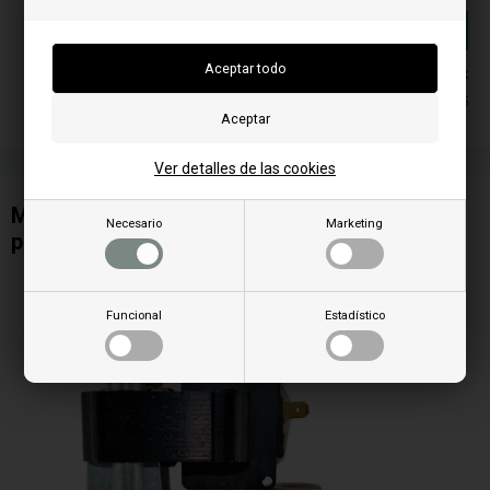
Añadir a la cesta
En stock
Entrega 2-5
Ver detalles de las cookies
Motorreductor/Motor sinfín con codificador
Necesario
Marketing
para estufa de pellets RED
Funcional
Estadístico