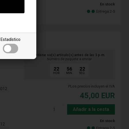
En stock
Entrega 2-5
Estadístico
Ordene su(s) artículo(s) antes de las 3 p.m.
Número de paquete a enviar
22
56
21
HOR.
MIN.
SEG.
PLos precios incluyen el IVA
2012
45,00
EUR
Añadir a la cesta
En stock
012
Entrega 2-5