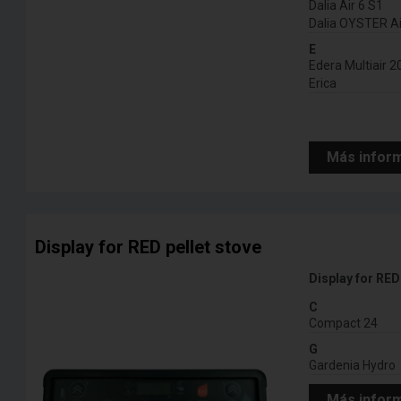
Dalia Air 6 S1
Dalia OYSTER A
E
Edera Multiair 
Erica
Más infor
Display for RED pellet stove
Display for RED
C
Compact 24
G
Gardenia Hydro
Más infor