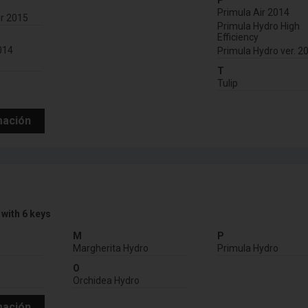
P
Primula Air 2014
ir 2015
Primula Hydro High
Efficiency
2014
Primula Hydro ver. 2
T
Tulip
mación
 with 6 keys
M
P
Margherita Hydro
Primula Hydro
O
Orchidea Hydro
mación