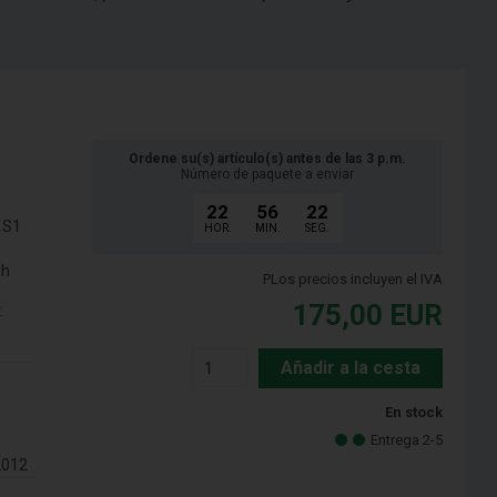
Ordene su(s) artículo(s) antes de las 3 p.m.
Número de paquete a enviar
22
56
21
 S1
HOR.
MIN.
SEG.
gh
PLos precios incluyen el IVA
175,00
EUR
.
Añadir a la cesta
En stock
Entrega 2-5
2012