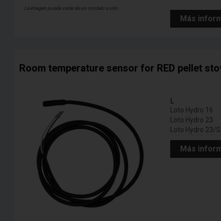
La imagen puede variar de un modelo a otro
Más infor
Room temperature sensor for RED pellet sto
L
Loto Hydro 16
Loto Hydro 23
Loto Hydro 23/S
Más infor