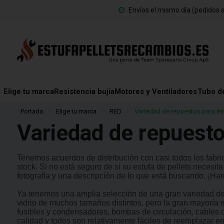
Envíos el mismo día (pedidos a
Elige tu marca
Resistencia bujía
Motores y Ventiladores
Tubo d
Portada
»
Elige tu marca
»
RED
»
Variedad de repuestos para es
Variedad de repuesto
Tenemos acuerdos de distribución con casi todos los fabric
stock. Si no está seguro de si su estufa de pellets necesi
fotografía y una descripción de lo que está buscando. ¡Ha
Ya tenemos una amplia selección de una gran variedad de 
vidrio de muchos tamaños distintos, pero la gran mayoría 
fusibles y condensadores, bombas de circulación, cables 
calidad y todos son relativamente fáciles de reemplazar e