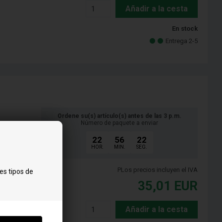
Añadir a la cesta
En stock
Entrega 2-5
Ordene su(s) artículo(s) antes de las 3 p.m.
Número de paquete a enviar
22
56
21
HOR.
MIN.
SEG.
PLos precios incluyen el IVA
es tipos de
35,01
EUR
Añadir a la cesta