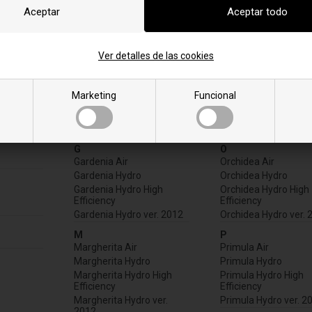
mación
Ver detalles de las cookies
Marketing
Funcional
e
G
O
Gardenia Air
Orchidea Air
Gardenia Hydro
Orchidea Hydro
Gardenia Hydro High
Orchidea Hydro High
Efficiency
Efficiency
Gardenia Hydro ver. 2012
Orchidea Hydro ver. 
M
P
Margherita Air
Primula Air
Margherita Hydro
Primula Hydro
Margherita Hydro High
Primula Hydro High
Efficiency
Efficiency
Margherita Hydro ver.
Primula Hydro ver. 2
2012