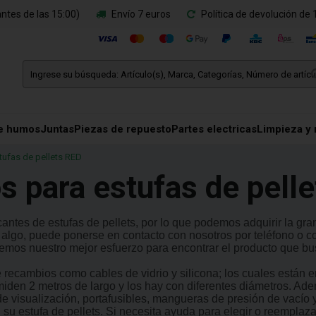
ntes de las 15:00)
Envío 7 euros
Política de devolución de 
e humos
Juntas
Piezas de repuesto
Partes electricas
Limpieza y
tufas de pellets RED
s para estufas de pell
antes de estufas de pellets, por lo que podemos adquirir la gr
ta algo, puede ponerse en contacto con nosotros por teléfono o 
remos nuestro mejor esfuerzo para encontrar el producto que bu
recambios como cables de vidrio y silicona; los cuales están 
miden 2 metros de largo y los hay con diferentes diámetros. Ad
de visualización, portafusibles, mangueras de presión de vacío
n su estufa de pellets. Si necesita ayuda para elegir o reempla