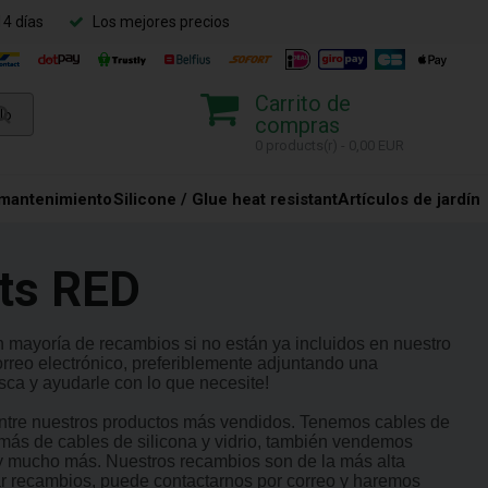
14 días
Los mejores precios
Carrito de
compras
0 products(r) - 0,00 EUR
 mantenimiento
Silicone / Glue heat resistant
Artículos de jardín
ets RED
an mayoría de recambios si no están ya incluidos en nuestro
correo electrónico, preferiblemente adjuntando una
sca y ayudarle con lo que necesite!
entre nuestros productos más vendidos. Tenemos cables de
emás de cables de silicona y vidrio, también vendemos
 y mucho más. Nuestros recambios son de la más alta
zar recambios, puede contactarnos por correo y haremos