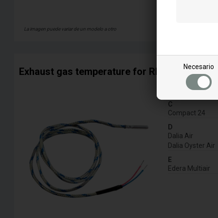
Efficiency
Más infor
La imagen puede variar de un modelo a otro
Necesario
Exhaust gas temperature for RED pellet stov
for model:
C
Compact 24
D
Dalia Air
Dalia Oyster Air
E
Edera Multiair