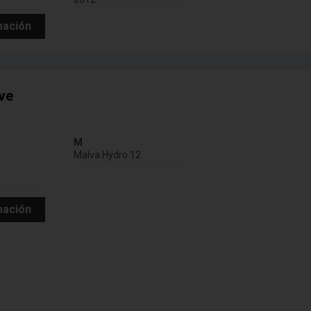
mación
ve
M
Malva Hydro 12
mación