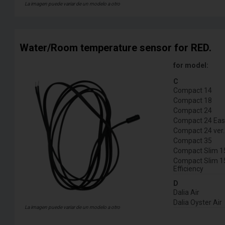
La imagen puede variar de un modelo a otro
Water/Room temperature sensor for RED.
for model:
C
Compact 14
Compact 18
Compact 24
Compact 24 Eas
Compact 24 ver
Compact 35
Compact Slim 1
Compact Slim 1
Efficiency
D
Dalia Air
Dalia Oyster Air
La imagen puede variar de un modelo a otro