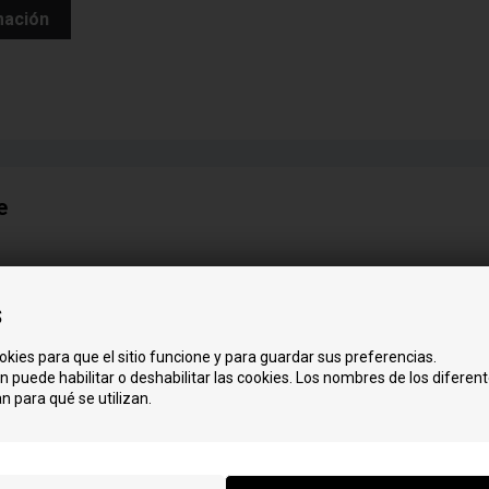
mación
e
L
Lotus
s
y Clean
okies para que el sitio funcione y para guardar sus preferencias.
y Clean
n puede habilitar o deshabilitar las cookies. Los nombres de los diferent
.2012
n para qué se utilizan.
y Clean
5
5 High