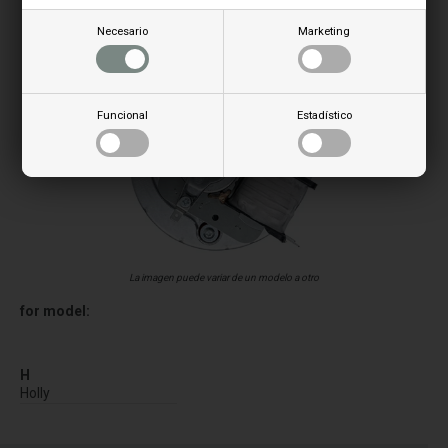
Necesario
Marketing
Funcional
Estadístico
La imagen puede variar de un modelo a otro
for model:
H
Holly