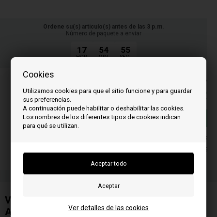
Ordene su(s) artículo(s) antes de las 3 p.m.
Número de paquete a enviar
17
54
54
HOR.
MIN.
SEG.
Cookies
PLos precios incluyen el IVA
Utilizamos cookies para que el sitio funcione y para guardar
199,00
EUR
sus preferencias.
A continuación puede habilitar o deshabilitar las cookies.
Los nombres de los diferentes tipos de cookies indican
Añadir a la cesta
para qué se utilizan.
En stock
Entrega 2-5
Ventilador centrífugo para estufa de pellets
Ver detalles de las cookies
Austropell