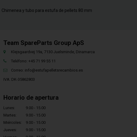
Chimenea y tubo para estufa de pellets 80 mm
Team SpareParts Group ApS
Klejsgaardvej 19a, 7130 Juelsminde, Dinamarca
Teléfono: +45 71 99 55 11
Correo:
info@estufapelletsrecambios.es
IVA: DK-35862803
Horario de apertura
Lunes:
9.00 - 15.00
Martes:
9.00 - 15.00
Miércoles:
9.00 - 15.00
Jueves:
9.00 - 15.00