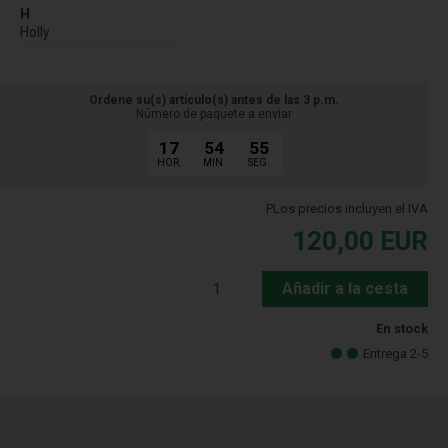
H
Holly
Ordene su(s) artículo(s) antes de las 3 p.m.
Número de paquete a enviar
17
54
54
HOR.
MIN.
SEG.
PLos precios incluyen el IVA
120,00
EUR
Añadir a la cesta
En stock
Entrega 2-5