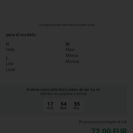
La imagen puede variar de un modelo a otro
para el modelo:
H
M
Holly
Mavi
Milena
L
Monica
Lisa
Lisali
Ordene su(s) artículo(s) antes de las 3 p.m.
Número de paquete a enviar
17
54
54
HOR.
MIN.
SEG.
PLos precios incluyen el IVA
72,00
EUR