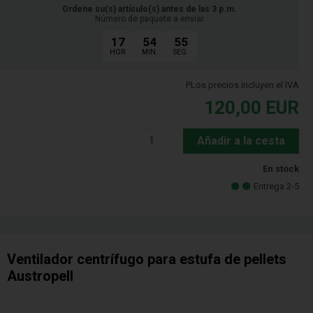
Ordene su(s) artículo(s) antes de las 3 p.m.
Número de paquete a enviar
17
54
54
HOR.
MIN.
SEG.
PLos precios incluyen el IVA
120,00
EUR
Añadir a la cesta
En stock
Entrega 2-5
Ventilador centrífugo para estufa de pellets
Austropell