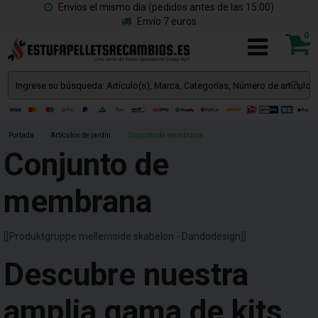
Envíos el mismo día (pedidos antes de las 15:00)
Envío 7 euros
0
Portada
»
Artículos de jardín
»
Conjunto de membrana
Conjunto de
membrana
[[Produktgruppe mellemside skabelon - Dandodesign]]
Descubre nuestra
amplia gama de kits