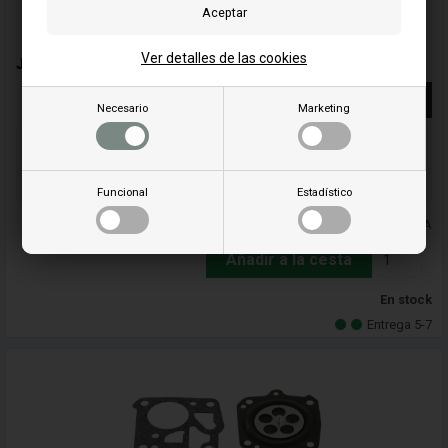
Ver detalles de las cookies
Juegos de membrana - D22HDA - Walbro
Más información
Necesario
Marketing
Ordene su(s) artículo(s) antes de las 3 p.m.
Número de paquete a enviar
Su pedido será enviado el mandag
Funcional
Estadístico
PLos precios incluyen el IVA
Añadir a la cesta
En stock
Entrega 5-7