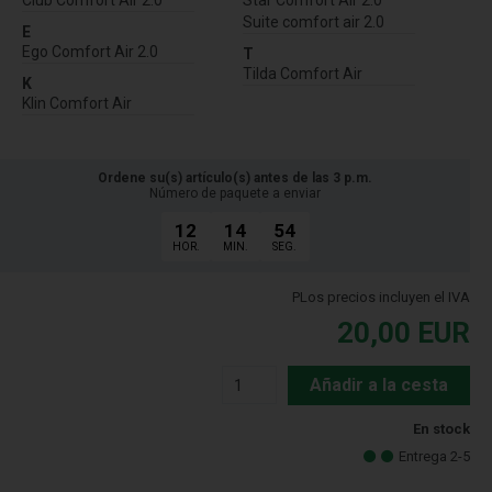
Club Comfort Air 2.0
Star Comfort Air 2.0
Suite comfort air 2.0
E
Ego Comfort Air 2.0
T
Tilda Comfort Air
K
Klin Comfort Air
Ordene su(s) artículo(s) antes de las 3 p.m.
Número de paquete a enviar
12
14
53
HOR.
MIN.
SEG.
PLos precios incluyen el IVA
20,00
EUR
Añadir a la cesta
En stock
Entrega 2-5