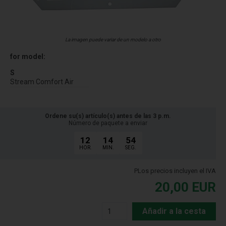
La imagen puede variar de un modelo a otro
for model:
S
Stream Comfort Air
Ordene su(s) artículo(s) antes de las 3 p.m.
Número de paquete a enviar
12
14
53
HOR.
MIN.
SEG.
PLos precios incluyen el IVA
20,00
EUR
Añadir a la cesta