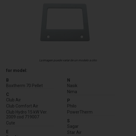
La imagen puede variar de un modelo a otro
for model:
B
N
Boxtherm 70 Pellet
Nasik
Nima
C
Club Air
P
Club Comfort Air
Philo
Club Hydro 15 kW Ver.
PowerTherm
2009 cod 719007
S
Cute
Sagar
E
Star Air