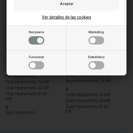
Ver detalles de las cookies
Necesario
Marketing
La imagen puede variar de un modelo a otro
for model:
Funcional
Estadístico
C
M
Clio Hydro 16
Musa Hydromatic /S 24
kW
Clio Hydro 23
Musa Hydromatic 16 kW
Clio Hydro 23/S
Musa Hydromatic 24 kW
Club Hydromatic 16 kW
Club Hydromatic 24 kW
S
Club Hydromatic/S 24
Suite Hydromatic 16 kW
kW
Suite Hydromatic 24 kW
Suite Hydromatic/S 24
E
kW
Ego Hydromatic