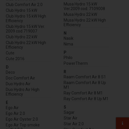
Musa Hydro 15 kW
Club Comfort Air 2.0
Ver.2009 cod. 7109008
Club Hydro 15 kW
Musa Hydro 22 kW
Club Hydro 15 kW High
Musa Hydro 22 kW High
Efficiency
Efficiency
Club Hydro 15 kW Ver.
2009 cod 719007
N
Club Hydro 22 kW
Nasik
Club Hydro 22 kW High
Nima
Efficiency
P
Cute
Philo
Cute 2016
PowerTherm
D
R
Deco
Raam Comfort Air 8 S1
Doc Comfort Air
Raam Comfort Air 8 Up
Duo Hydro Air
M1
Duo Hydro Air High
Ray Comfort Air 8 M1
Efficiency
Ray Comfort Air 8 Up M1
E
S
Ego Air
Sagar
Ego Air 2.0
Star Air
Ego Air Oyster 2.0
Star Air 2.0
Ego Air Top smoke