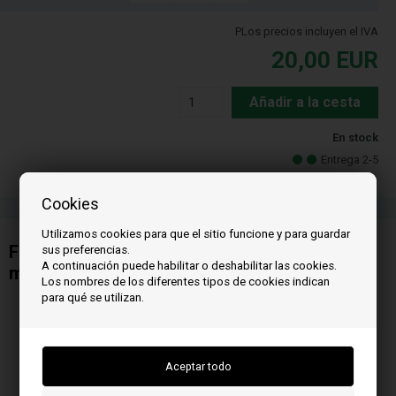
PLos precios incluyen el IVA
20,00
EUR
Añadir a la cesta
En stock
Entrega 2-5
Cookies
Utilizamos cookies para que el sitio funcione y para guardar
Felt gasket for MCZ pellet stove 200 x 108
sus preferencias.
A continuación puede habilitar o deshabilitar las cookies.
mm
Los nombres de los diferentes tipos de cookies indican
para qué se utilizan.