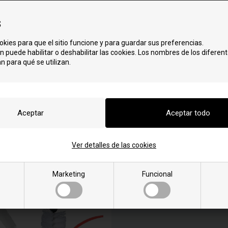
tor para estufas de pellets
Display for Livin Flame pel
Livin Flame
s
okies para que el sitio funcione y para guardar sus preferencias.
n puede habilitar o deshabilitar las cookies. Los nombres de los diferent
n para qué se utilizan.
Ver detalles de las cookies
af Livin Flame pilleovn og
Silicone / Glue heat re
pillefyr
Marketing
Funcional