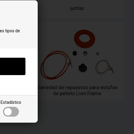
let stoves
juntas
es tipos de
Variedad de repuestos para estufas
sistant
de pellets Livin Flame
Estadístico