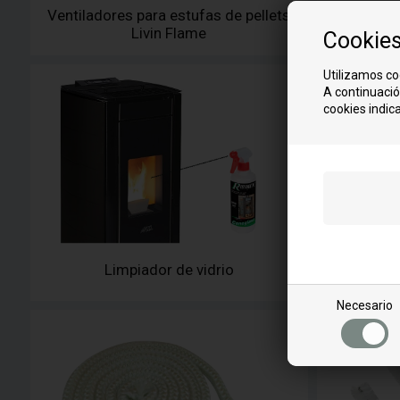
Ventiladores para estufas de pellets
Motorreduc
Livin Flame
Cookie
Utilizamos co
A continuació
cookies indica
Service 
Limpiador de vidrio
Necesario