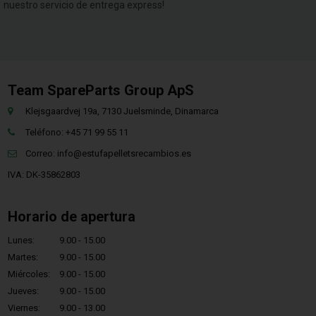
nuestro servicio de entrega express!
Team SpareParts Group ApS
Klejsgaardvej 19a, 7130 Juelsminde, Dinamarca
Teléfono: +45 71 99 55 11
Correo:
info@estufapelletsrecambios.es
IVA: DK-35862803
Horario de apertura
Lunes:
9.00 - 15.00
Martes:
9.00 - 15.00
Miércoles:
9.00 - 15.00
Jueves:
9.00 - 15.00
Viernes:
9.00 - 13.00