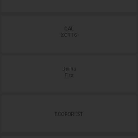
DAL
ZOTTO
Divina
Fire
ECOFOREST