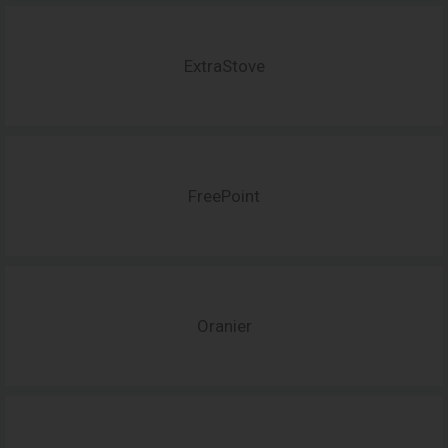
ExtraStove
FreePoint
Oranier