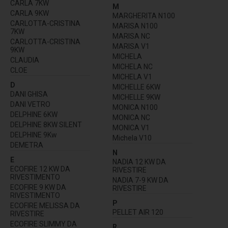
CARLA 7KW
M
CARLA 9KW
MARGHERITA N100
CARLOTTA-CRISTINA
MARISA N100
7KW
MARISA NC
CARLOTTA-CRISTINA
MARISA V1
9KW
MICHELA
CLAUDIA
MICHELA NC
CLOE
MICHELA V1
D
MICHELLE 6KW
DANI GHISA
MICHELLE 9KW
DANI VETRO
MONICA N100
DELPHINE 6KW
MONICA NC
DELPHINE 8KW SILENT
MONICA V1
DELPHINE 9Kw
Michela V10
DEMETRA
N
E
NADIA 12 KW DA
ECOFIRE 12 KW DA
RIVESTIRE
RIVESTIMENTO
NADIA 7-9 KW DA
ECOFIRE 9 KW DA
RIVESTIRE
RIVESTIMENTO
P
ECOFIRE MELISSA DA
PELLET AIR 120
RIVESTIRE
ECOFIRE SLIMMY DA
R