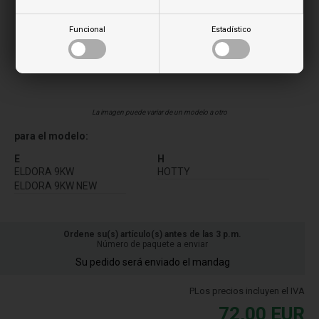
Funcional
Estadístico
La imagen puede variar de un modelo a otro
para el modelo:
E
H
ELDORA 9KW
HOTTY
ELDORA 9KW NEW
Ordene su(s) artículo(s) antes de las 3 p.m.
Número de paquete a enviar
Su pedido será enviado el mandag
PLos precios incluyen el IVA
72,00
EUR