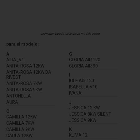
La imagen puede variar de un modelo a otro
para el modelo:
A
G
AIDA_V1
GLORIA AIR 120
ANITA-ROSA 12KW
GLORIA AIR 90
ANITA-ROSA 12KW DA
I
RIVEST
IOLE AIR 120
ANITA-ROSA 7KW
ISABELLA V10
ANITA-ROSA 9KW
IVANA
ANTONELLA
AURA
J
JESSICA 12 KW
C
JESSICA 8KW SILENT
CAMILLA 12KW
JESSICA 9KW
CAMILLA 7KW
CAMILLA 9KW
K
KLIMA 12
CARLA 12KW