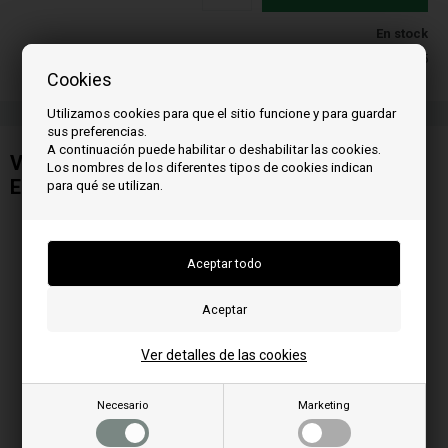
En stock
Entrega 2-5
Cookies
Utilizamos cookies para que el sitio funcione y para guardar
sus preferencias.
A continuación puede habilitar o deshabilitar las cookies.
Ventilador para estufa de pellets Palazzetti /
Los nombres de los diferentes tipos de cookies indican
Ecofire
para qué se utilizan.
Ver detalles de las cookies
Necesario
Marketing