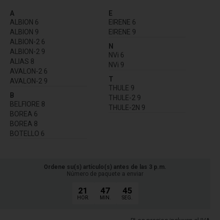
A
E
ALBION 6
EIRENE 6
ALBION 9
EIRENE 9
ALBION-2 6
N
ALBION-2 9
NVi 6
ALIAS 8
NVi 9
AVALON-2 6
T
AVALON-2 9
THULE 9
B
THULE-2 9
BELFIORE 8
THULE-2N 9
BOREA 6
BOREA 8
BOTELLO 6
Ordene su(s) artículo(s) antes de las 3 p.m.
Número de paquete a enviar
21
47
45
HOR.
MIN.
SEG.