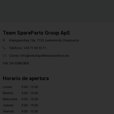
Team SpareParts Group ApS
Klejsgaardvej 19a, 7130 Juelsminde, Dinamarca
Teléfono: +45 71 99 55 11
Correo:
info@estufapelletsrecambios.es
IVA: DK-35862803
Horario de apertura
Lunes:
9.00 - 15.00
Martes:
9.00 - 15.00
Miércoles:
9.00 - 15.00
Jueves:
9.00 - 15.00
Viernes:
9.00 - 13.00