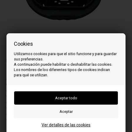
Cookies
La imagen puede variar de un modelo a otro
Utilizamos cookies para que el sitio funcione y para guardar
sus preferencias.
para el modelo:
A continuación puede habilitar o deshabilitar las cookies.
Los nombres de los diferentes tipos de cookies indican
para qué se utilizan.
A
B
ALBION 6
BELFIORE 8
ALBION 9
E
ALBION-2 6
EIRENE 6
ALBION-2 9
EIRENE 9
ALIAS 8
T
AVALON-2 6
THULE 9
AVALON-2 9
THULE-2 9
Ver detalles de las cookies