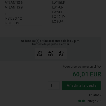
ATLANTIS 6
LW 15UP
ATLANTIS 9
LW 7UP
LW 9UP
I
LX 12UP
INSIDE X 12
LX 9UP
INSIDE X9
Ordene su(s) artículo(s) antes de las 3 p.m.
Número de paquete a enviar
21
47
45
HOR.
MIN.
SEG.
PLos precios incluyen el IVA
66,01
EUR
Añadir a la cesta
En stock
Entrega 2-5