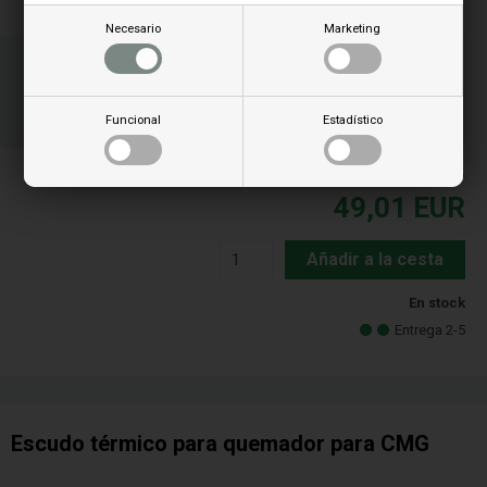
Necesario
Marketing
Ordene su(s) artículo(s) antes de las 3 p.m.
Número de paquete a enviar
21
47
45
Funcional
Estadístico
HOR.
MIN.
SEG.
PLos precios incluyen el IVA
49,01
EUR
Añadir a la cesta
En stock
Entrega 2-5
Escudo térmico para quemador para CMG