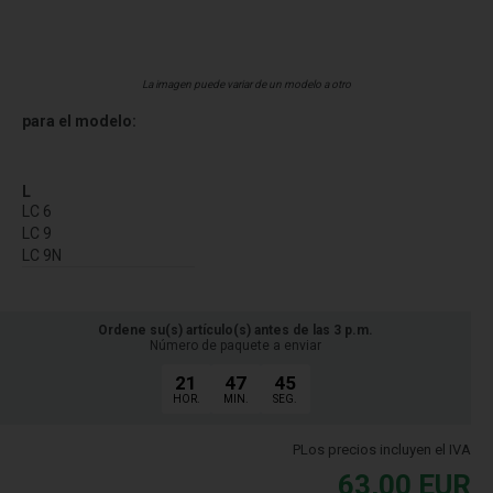
La imagen puede variar de un modelo a otro
para el modelo:
L
LC 6
LC 9
LC 9N
Ordene su(s) artículo(s) antes de las 3 p.m.
Número de paquete a enviar
21
47
45
HOR.
MIN.
SEG.
PLos precios incluyen el IVA
63,00
EUR