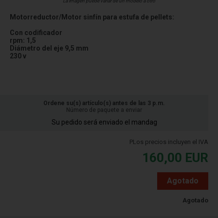
La imagen puede variar de un modelo a otro
Motorreductor/Motor sinfín para estufa de pellets:
Con codificador
rpm: 1,5
Diámetro del eje 9,5 mm
230 v
Ordene su(s) artículo(s) antes de las 3 p.m.
Número de paquete a enviar
Su pedido será enviado el mandag
PLos precios incluyen el IVA
160,00
EUR
Agotado
Agotado