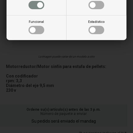
Funcional
Estadístico
La imagen puede variar de un modelo a otro
Motorreductor/Motor sinfín para estufa de pellets:
Con codificador
rpm: 3,3
Diámetro del eje 9,5 mm
230 v
Ordene su(s) artículo(s) antes de las 3 p.m.
Número de paquete a enviar
Su pedido será enviado el mandag