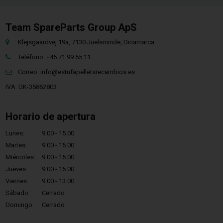
Team SpareParts Group ApS
Klejsgaardvej 19a, 7130 Juelsminde, Dinamarca
Teléfono: +45 71 99 55 11
Correo:
info@estufapelletsrecambios.es
IVA: DK-35862803
Horario de apertura
Lunes:
9.00 - 15.00
Martes:
9.00 - 15.00
Miércoles:
9.00 - 15.00
Jueves:
9.00 - 15.00
Viernes:
9.00 - 13.00
Sábado:
Cerrado
Domingo:
Cerrado