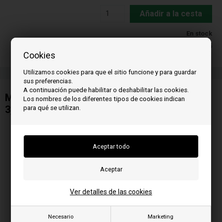
Añadir a la cesta
En stock
Entrega 2-5
Cookies
Utilizamos cookies para que el sitio funcione y para guardar
sus preferencias.
A continuación puede habilitar o deshabilitar las cookies.
Motorreductor/Motor sinfín con codificador
Los nombres de los diferentes tipos de cookies indican
3,3 rpm - eje 9,5 mm - 230v
para qué se utilizan.
Ver detalles de las cookies
Necesario
Marketing