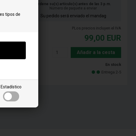
Ordene su(s) artículo(s) antes de las 3 p.m.
Número de paquete a enviar
es tipos de
Su pedido será enviado el mandag
PLos precios incluyen el IVA
99,00
EUR
Añadir a la cesta
En stock
Entrega 2-5
Estadístico