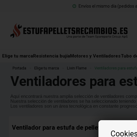
Envíos el mismo día (pedidos a
Elige tu marca
Resistencia bujía
Motores y Ventiladores
Tubo d
Portada
»
Elige tu marca
»
Livin Flame
»
Ventiladores para estufa
Ventiladores para est
Aquí encontrará nuestra amplia selección de ventiladores comp
Nuestra selección de ventiladores se ha seleccionado teniendo 
Los ventiladores son un área tecnológica en constante progreso
Ventilador para estufa de pellets Livin Flame
Cookie