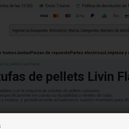
ntes de las 15:00)
Envío 7 euros
Política de devolución de 
e humos
Juntas
Piezas de repuesto
Partes electricas
Limpieza y
s de pellets Livin Flame
ufas de pellets Livin 
atibles con la mayoría de estufas de pellets comunes.
específicamente en cuenta su durabilidad y niveles de ruido.
 y mejora, y periódicamente actualizamos nuestro inventario para of
s