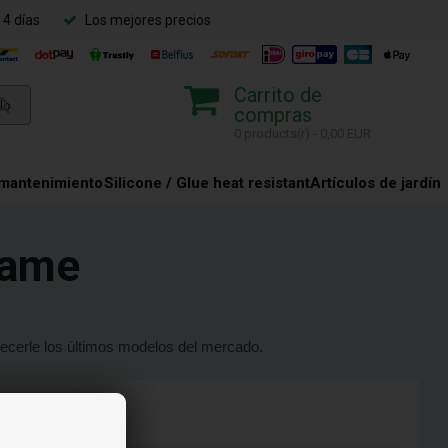
14 días
Los mejores precios
Carrito de
compras
0 products(r) - 0,00 EUR
 mantenimiento
Silicone / Glue heat resistant
Artículos de jardín
Flame
recerle los últimos modelos del mercado.