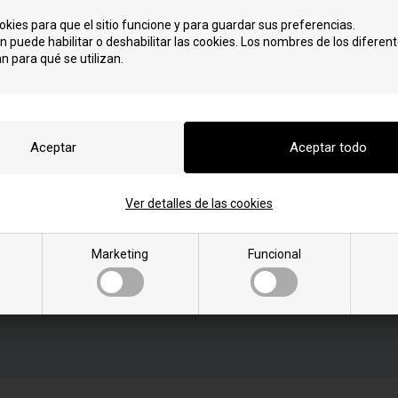
:
okies para que el sitio funcione y para guardar sus preferencias.
S
U
n puede habilitar o deshabilitar las cookies. Los nombres de los diferent
Stavanger 6
Ulvik 10
n para qué se utilizan.
Stavanger 8
Ulvik 8
T
Tromvik 6
Tromvik 7
Tromvik 8
mación
Ver detalles de las cookies
Marketing
Funcional