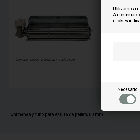
para el modelo
Utilizamos co
H
A continuació
Hamar 8
cookies indica
L
Liland 8
La imagen puede variar de un modelo a otro
Más infor
Necesario
Chimenea y tubo para estufa de pellets 80 mm