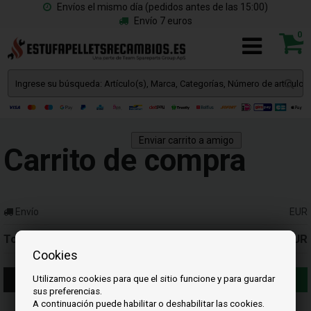
Envíos el mismo día (pedidos antes de las 15:00)
Envío 7 euros
0
Enviar carrito a amigo
Carrito de compra
Envío
EUR
Total
0,00 EUR
Cookies
Comprar más
Proceder con el pago
Utilizamos cookies para que el sitio funcione y para guardar
sus preferencias.
A continuación puede habilitar o deshabilitar las cookies.