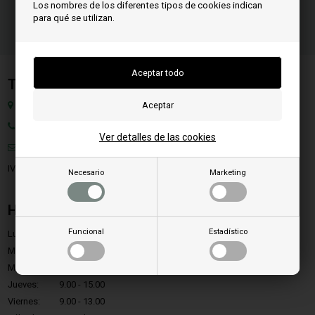
Los nombres de los diferentes tipos de cookies indican
para qué se utilizan.
Team SpareParts Group ApS
Klejsgaardvej 19a, 7130 Juelsminde, Dinamarca
Teléfono: +45 71 99 55 11
Ver detalles de las cookies
Correo:
info@estufapelletsrecambios.es
IVA: DK-35862803
Necesario
Marketing
Horario de apertura
Funcional
Estadístico
Lunes:
9.00 - 15.00
Martes:
9.00 - 15.00
Miércoles:
9.00 - 15.00
Jueves:
9.00 - 15.00
Viernes:
9.00 - 13.00