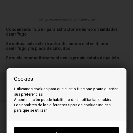
La imagen puede variar de un modelo a otro
Condensador 2,5 uF para extractor de humo o ventilador
centrífugo
Se coloca entre el extractor de humos o el ventilador
centrífugo y la placa de circuitos
Se suele montar firmemente en la propia estufa de pellets.
Ordene su(s) artículo(s) antes de las 3 p.m.
Cookies
Número de paquete a enviar
Utilizamos cookies para que el sitio funcione y para guardar
03
19
19
sus preferencias.
HOR.
MIN.
SEG.
A continuación puede habilitar o deshabilitar las cookies.
Los nombres de los diferentes tipos de cookies indican
PLos precios incluyen el IVA
para qué se utilizan.
15,00
EUR