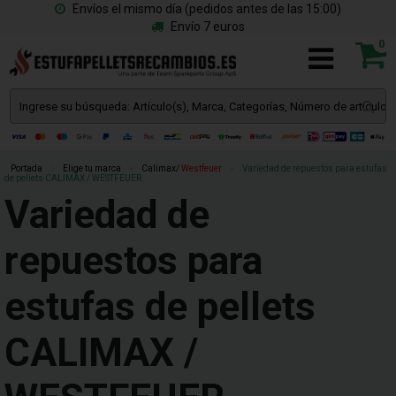
Envíos el mismo día (pedidos antes de las 15:00)
Envío 7 euros
0
Portada
»
Elige tu marca
»
Calimax/
Westfeuer
»
Variedad de repuestos para estufas
de pellets CALIMAX / WESTFEUER
Variedad de
repuestos para
estufas de pellets
CALIMAX /