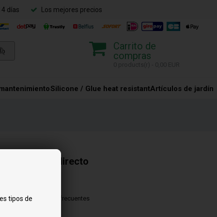
14 días
Los mejores precios
Carrito de
compras
0 products(r) - 0,00 EUR
 mantenimiento
Silicone / Glue heat resistant
Artículos de jardín
Acceso directo
Vídeo guía
es tipos de
Preguntas frecuentes
Nosotros