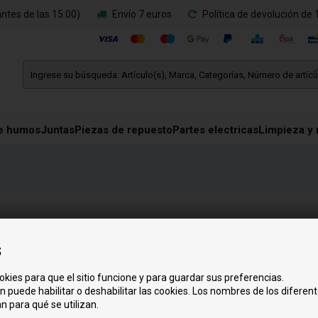
ntes de las 15:00)
Envío 7 euros
Política de devolución de 
e humos
Juntas
Piezas de repuesto
Partes electricas
Limpieza y
Horario de apertura
s
Lunes:
9.00 - 15.00
okies para que el sitio funcione y para guardar sus preferencias.
Martes:
9.00 - 15.00
n puede habilitar o deshabilitar las cookies. Los nombres de los diferent
Miércoles:
9.00 - 15.00
n para qué se utilizan.