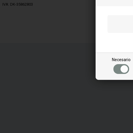
IVA: DK-35862803
Necesario