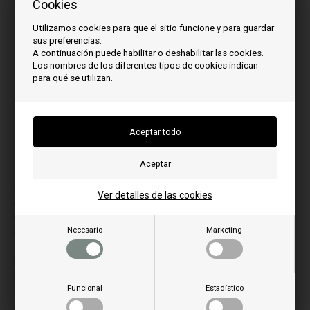
Cookies
Utilizamos cookies para que el sitio funcione y para guardar
sus preferencias.
A continuación puede habilitar o deshabilitar las cookies.
Los nombres de los diferentes tipos de cookies indican
para qué se utilizan.
La imagen puede variar de un modelo a otro
para el modelo:
A
L
Ver detalles de las cookies
ADRIA
LINOSA 12
ALPEN
LINOSA 12 2015
ANDE
LINOSA 15
Necesario
Marketing
LINOSA 15 2015
B
LINOSA 18
BASIC
LINOSA 18 2015
BASIC PLUS
LINOSA 28
Funcional
Estadístico
C
M
CHARME 09