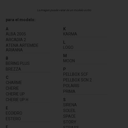
La imagen puede variar de un modelo a otro
para el modelo:
A
K
ALBA 2005
KARMA
ARCADIA 2
L
ATENA ARTEMIDE
LOGO
ARIANNA
M
B
MOON
BERING PLUS
BREZZA
P
PELLBOX SCF
C
PELLBOX SCN 2
CHARME
POLARIS
CHERIE
PRIMA
CHERIE UP
CHERIE UP H
S
SIRENA
E
SOLEIL
ECOIDRO
SPACE
ESTERO
STORY
F
STRASS