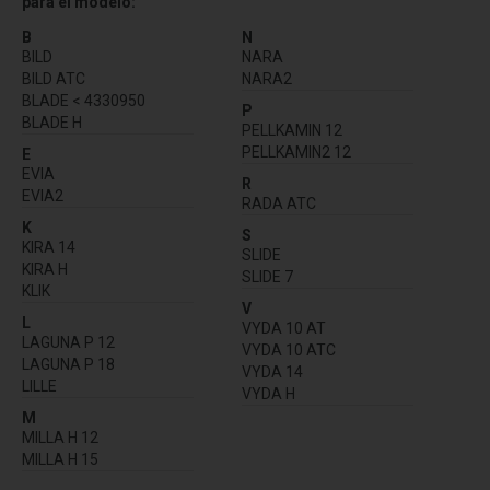
para el modelo:
B
N
BILD
NARA
BILD ATC
NARA2
BLADE < 4330950
P
BLADE H
PELLKAMIN 12
PELLKAMIN2 12
E
EVIA
R
EVIA2
RADA ATC
K
S
KIRA 14
SLIDE
KIRA H
SLIDE 7
KLIK
V
L
VYDA 10 AT
LAGUNA P 12
VYDA 10 ATC
LAGUNA P 18
VYDA 14
LILLE
VYDA H
M
MILLA H 12
MILLA H 15