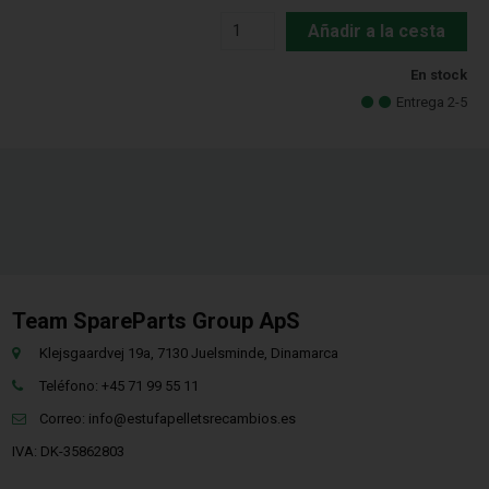
Añadir a la cesta
En stock
Entrega 2-5
Team SpareParts Group ApS
Klejsgaardvej 19a, 7130 Juelsminde, Dinamarca
Teléfono: +45 71 99 55 11
Correo:
info@estufapelletsrecambios.es
IVA: DK-35862803