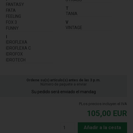
FANTASY
T
FATA
TANIA
FEELING
FOX 3
V
VINTAGE
FUNNY
I
IDROFLEXA
IDROFLEXA C
IDROFOX
IDROTECH
Ordene su(s) artículo(s) antes de las 3 p.m.
Número de paquete a enviar
Su pedido será enviado el mandag
PLos precios incluyen el IVA
105,00
EUR
Añadir a la cesta