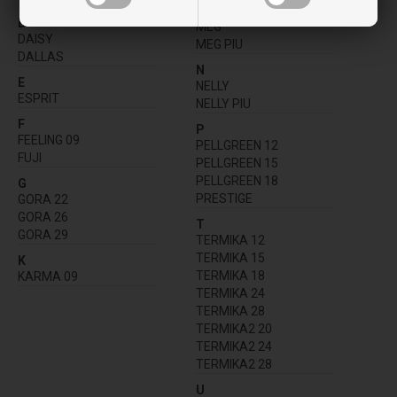
MAGIC
D
MEG
DAISY
MEG PIU
DALLAS
N
E
NELLY
ESPRIT
NELLY PIU
F
P
FEELING 09
PELLGREEN 12
FUJI
PELLGREEN 15
PELLGREEN 18
G
PRESTIGE
GORA 22
GORA 26
T
GORA 29
TERMIKA 12
TERMIKA 15
K
TERMIKA 18
KARMA 09
TERMIKA 24
TERMIKA 28
TERMIKA2 20
TERMIKA2 24
TERMIKA2 28
U