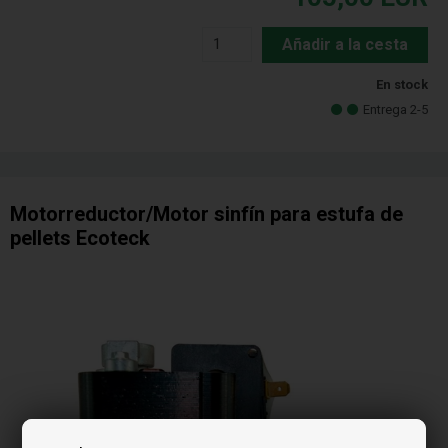
Añadir a la cesta
En stock
Entrega 2-5
Motorreductor/Motor sinfín para estufa de
pellets Ecoteck