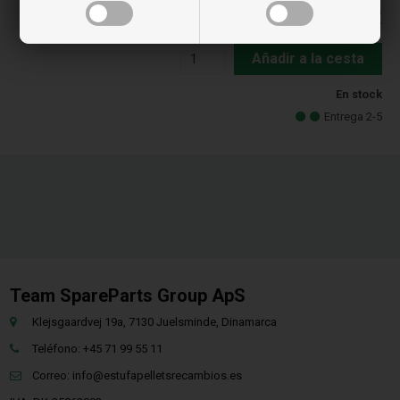
68,99
EUR
Añadir a la cesta
En stock
Entrega 2-5
Team SpareParts Group ApS
Klejsgaardvej 19a, 7130 Juelsminde, Dinamarca
Teléfono: +45 71 99 55 11
Correo:
info@estufapelletsrecambios.es