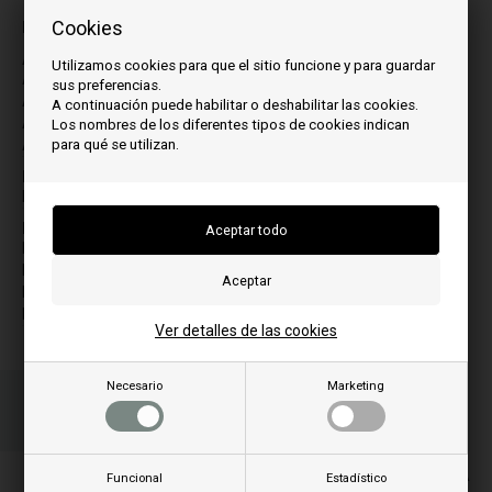
para el modelo:
Cookies
A
L
Utilizamos cookies para que el sitio funcione y para guardar
Adele 7
Lumiere
sus preferencias.
Adele 9
A continuación puede habilitar o deshabilitar las cookies.
S
Ambra
Los nombres de los diferentes tipos de cookies indican
Star 10.2
para qué se utilizan.
Anastasia
Star 10.2 C
Star 12.2
B
Bion 8.3
Star 6.2
Star 8
F
Star 8.3
Fusion 10.2
Fusion 10.2 C
V
Fusion 12.2
Vittorio
Fusion 12.2 C
Ver detalles de las cookies
Necesario
Marketing
Ordene su(s) artículo(s) antes de las 3 p.m.
Número de paquete a enviar
Su pedido será enviado el mandag
PLos precios incluyen el IVA
Funcional
Estadístico