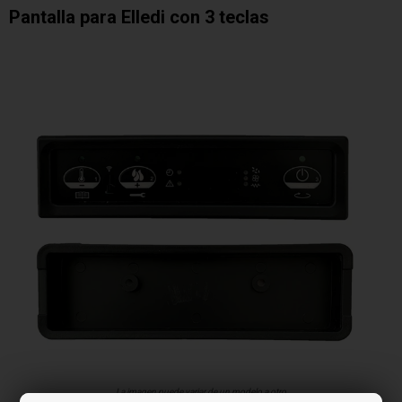
Pantalla para Elledi con 3 teclas
La imagen puede variar de un modelo a otro