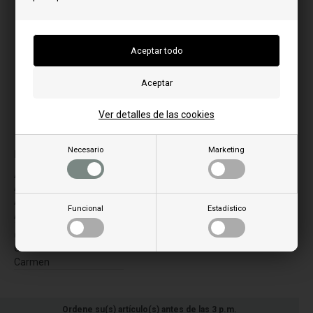
Ver detalles de las cookies
La imagen puede variar de un modelo a otro
Necesario
Marketing
para el modelo:
A
M
Adina
Mirtilla
Aid0193
T
Funcional
Estadístico
Aida
Titania 94
C
Car0193
Carmen
Ordene su(s) artículo(s) antes de las 3 p.m.