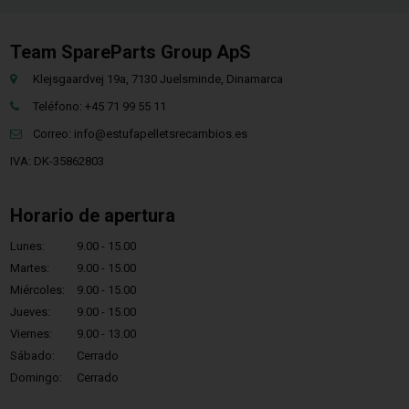
Team SpareParts Group ApS
Klejsgaardvej 19a, 7130 Juelsminde, Dinamarca
Teléfono: +45 71 99 55 11
Correo:
info@estufapelletsrecambios.es
IVA: DK-35862803
Horario de apertura
Lunes:
9.00 - 15.00
Martes:
9.00 - 15.00
Miércoles:
9.00 - 15.00
Jueves:
9.00 - 15.00
Viernes:
9.00 - 13.00
Sábado:
Cerrado
Domingo:
Cerrado