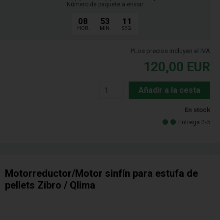
Número de paquete a enviar
08
53
10
HOR.
MIN.
SEG.
PLos precios incluyen el IVA
120,00
EUR
Añadir a la cesta
En stock
Entrega 2-5
Motorreductor/Motor sinfín para estufa de
pellets Zibro / Qlima