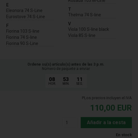
Rosada 103 M-Line
E
T
Eleonora 74 S-Line
Thelma 74 S-line
Eurostove 74 S-Line
V
F
Viola 100 S-line black
Fiorina 103 S-line
Viola 85 S-line
Fiorina 74 S-line
Fiorina 90 S-Line
Ordene su(s) artículo(s) antes de las 3 p.m.
Número de paquete a enviar
08
53
10
HOR.
MIN.
SEG.
PLos precios incluyen el IVA
110,00
EUR
Añadir a la cesta
En stock