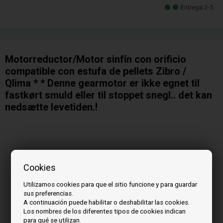
Entrega 2-5
Motorreductor/Motor sinfín con orificio
compatible con estufa de pellets Zibro /
Qlima * * Denne gearmotor er ikke egnet til
fastkørt smuld eller til stoppet snegl.. det kan
nedsætte levetiden.!
Cookies
Utilizamos cookies para que el sitio funcione y para guardar
sus preferencias.
A continuación puede habilitar o deshabilitar las cookies.
Los nombres de los diferentes tipos de cookies indican
para qué se utilizan.