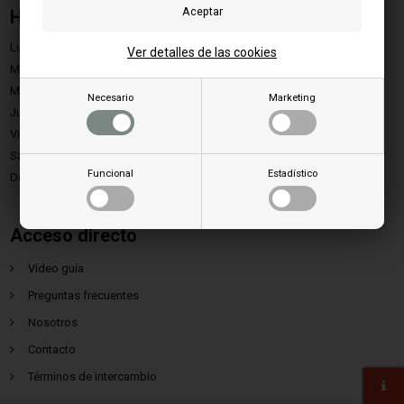
Horario de apertura
Lunes:
9.00 - 15.00
Ver detalles de las cookies
Martes:
9.00 - 15.00
Miércoles:
9.00 - 15.00
Necesario
Marketing
Jueves:
9.00 - 15.00
Viernes:
9.00 - 13.00
Sábado:
Cerrado
Funcional
Estadístico
Domingo:
Cerrado
Acceso directo
Vídeo guía
Preguntas frecuentes
Nosotros
Contacto
Términos de intercambio