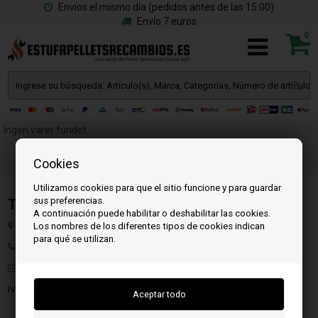
Envíos el mismo día (pedidos antes de las 15:00)
Envío 7 euros
0
Ingen varer fundet
Cookies
Utilizamos cookies para que el sitio funcione y para guardar
sus preferencias.
Team SpareParts Group ApS
A continuación puede habilitar o deshabilitar las cookies.
Klejsgaardvej 19a, 7130 Juelsminde, Dinamarca
Los nombres de los diferentes tipos de cookies indican
para qué se utilizan.
Teléfono: +45 71 99 55 11
Correo:
info@estufapelletsrecambios.es
IVA: DK-35862803