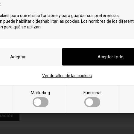
 de pellets ExtraStove
s
okies para que el sitio funcione y para guardar sus preferencias.
E
K
n puede habilitar o deshabilitar las cookies. Los nombres de los diferent
ES 10
KS65
n para qué se utilizan.
ES 11
R
ES 12
RT 145
ES 13
RT 145C
ES 16
W
ES 16C
WO 85
ES 8
ES 9
ES A
Ver detalles de las cookies
ES C
ES R
ESP 11
Marketing
Funcional
ESP 13
ESP 16
mación