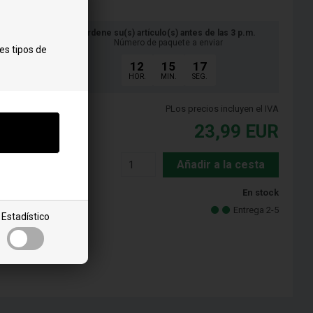
Ordene su(s) artículo(s) antes de las 3 p.m.
Número de paquete a enviar
es tipos de
12
15
16
HOR.
MIN.
SEG.
PLos precios incluyen el IVA
23,99
EUR
Añadir a la cesta
En stock
Entrega 2-5
Estadístico