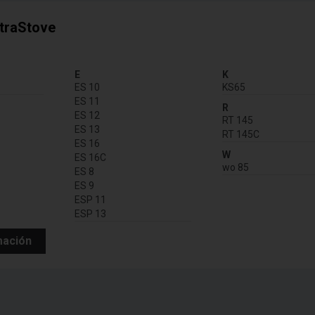
xtraStove
:
E
K
ES 10
KS65
ES 11
R
ES 12
RT 145
ES 13
RT 145C
ES 16
W
ES 16C
wo 85
ES 8
ES 9
ESP 11
ESP 13
mación