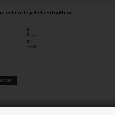
a estufa de pellets ExtraStove
:
K
KS65
W
wo 85
mación