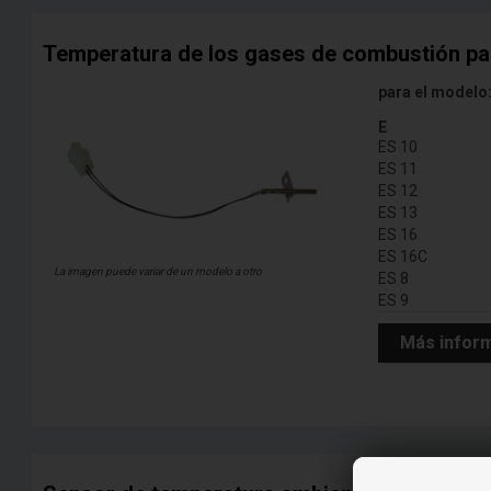
Temperatura de los gases de combustión par
para el modelo
E
ES 10
ES 11
ES 12
ES 13
ES 16
ES 16C
La imagen puede variar de un modelo a otro
ES 8
ES 9
Más infor