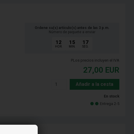
Ordene su(s) artículo(s) antes de las 3 p.m.
Número de paquete a enviar
12
15
16
HOR.
MIN.
SEG.
PLos precios incluyen el IVA
27,00
EUR
Añadir a la cesta
En stock
Entrega 2-5