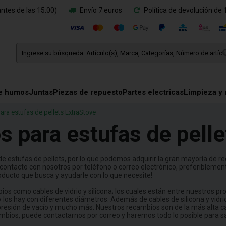
ntes de las 15:00)
Envío 7 euros
Política de devolución de 
e humos
Juntas
Piezas de repuesto
Partes electricas
Limpieza y
ra estufas de pellets ExtraStove
s para estufas de pelle
e estufas de pellets, por lo que podemos adquirir la gran mayoría de rec
 contacto con nosotros por teléfono o correo electrónico, preferiblemen
ducto que busca y ayudarle con lo que necesite!
os como cables de vidrio y silicona; los cuales están entre nuestros 
y los hay con diferentes diámetros. Además de cables de silicona y vi
 presión de vacío y mucho más. Nuestros recambios son de la más alta c
cambios, puede contactarnos por correo y haremos todo lo posible para s