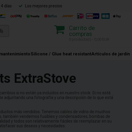
14 días
Los mejores precios
Carrito de
compras
0 products(r) - 0,00 EUR
 mantenimiento
Silicone / Glue heat resistant
Artículos de jardín
ts ExtraStove
ambios si no están ya incluidos en nuestro stock. Si no está
te adjuntando una fotografía y una descripción de lo que está
productos más vendidos. Tenemos cables de vidrio de muchos
drio, también vendemos fusibles y condensadores, bombas de
alidad y todos son relativamente fáciles de reemplazar en su
atisfacer sus deseos y necesidades.