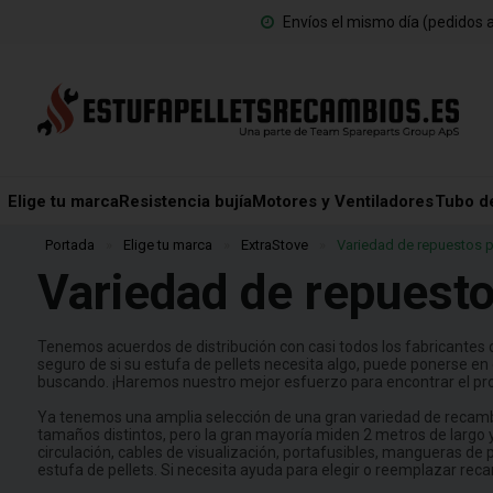
Envíos el mismo día (pedidos a
Elige tu marca
Resistencia bujía
Motores y Ventiladores
Tubo d
Portada
»
Elige tu marca
»
ExtraStove
»
Variedad de repuestos pa
Variedad de repuesto
Tenemos acuerdos de distribución con casi todos los fabricantes d
seguro de si su estufa de pellets necesita algo, puede ponerse en
buscando. ¡Haremos nuestro mejor esfuerzo para encontrar el pro
Ya tenemos una amplia selección de una gran variedad de recambi
tamaños distintos, pero la gran mayoría miden 2 metros de largo 
circulación, cables de visualización, portafusibles, mangueras de
estufa de pellets. Si necesita ayuda para elegir o reemplazar re