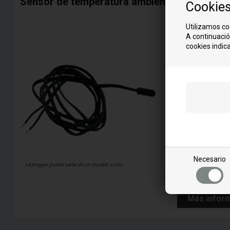
Sensor de temperatura ambiente para estufa
Cookie
for model:
Utilizamos co
B
A continuació
BABY 5
cookies indica
Necesario
La imagen puede variar de un modelo a otro
Más infor