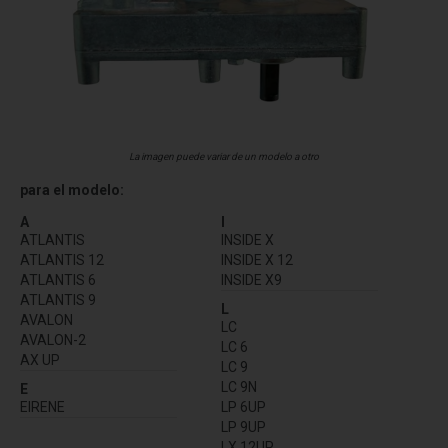
La imagen puede variar de un modelo a otro
para el modelo:
A
I
ATLANTIS
INSIDE X
ATLANTIS 12
INSIDE X 12
ATLANTIS 6
INSIDE X9
ATLANTIS 9
L
AVALON
LC
AVALON-2
LC 6
AX UP
LC 9
LC 9N
E
EIRENE
LP 6UP
LP 9UP
LX 12UP