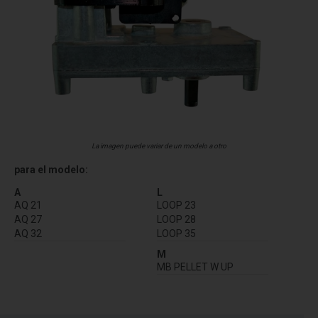
La imagen puede variar de un modelo a otro
para el modelo:
A
L
AQ 21
LOOP 23
AQ 27
LOOP 28
AQ 32
LOOP 35
M
MB PELLET W UP