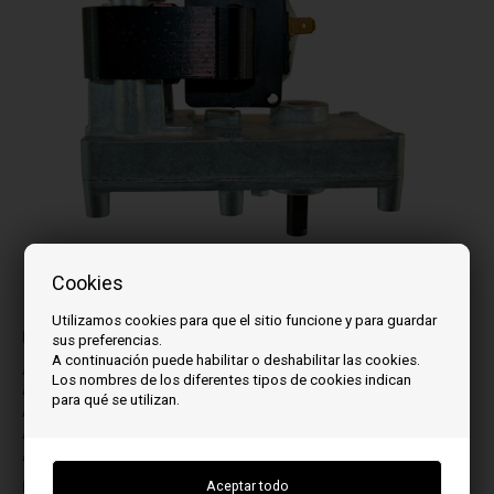
Cookies
La imagen puede variar de un modelo a otro
Utilizamos cookies para que el sitio funcione y para guardar
para el modelo:
sus preferencias.
A continuación puede habilitar o deshabilitar las cookies.
A
L
Los nombres de los diferentes tipos de cookies indican
AQ 12
LOOP 12
para qué se utilizan.
AQ 15
LOOP 15
AQ 18
LOOP 18
ATOMO UP
LW UP
I