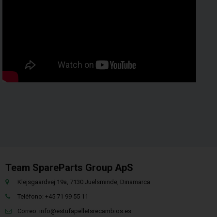
Team SpareParts Group ApS
Klejsgaardvej 19a, 7130 Juelsminde, Dinamarca
Teléfono: +45 71 99 55 11
Correo:
info@estufapelletsrecambios.es