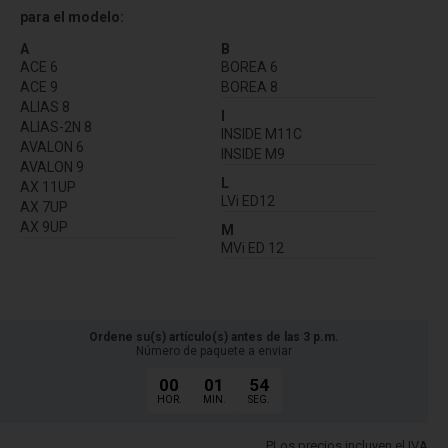
para el modelo:
A
B
ACE 6
BOREA 6
ACE 9
BOREA 8
ALIAS 8
I
ALIAS-2N 8
INSIDE M11C
AVALON 6
INSIDE M9
AVALON 9
L
AX 11UP
LVi ED12
AX 7UP
AX 9UP
M
MVi ED 12
Ordene su(s) artículo(s) antes de las 3 p.m.
Número de paquete a enviar
00
01
53
HOR.
MIN.
SEG.
PLos precios incluyen el IVA