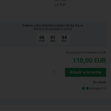
LX 9UP
Ordene su(s) artículo(s) antes de las 3 p.m.
Número de paquete a enviar
00
01
53
HOR.
MIN.
SEG.
PLos precios incluyen el IVA
110,00
EUR
Añadir a la cesta
En stock
Entrega 2-5