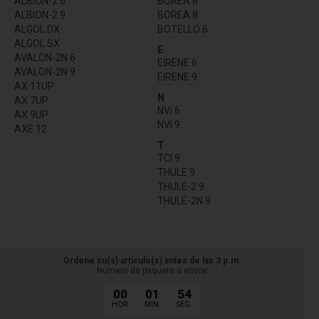
ALBION-2 6
BOREA 6
ALBION-2 9
BOREA 8
ALGOL DX
BOTELLO 6
ALGOL SX
E
AVALON-2N 6
EIRENE 6
AVALON-2N 9
EIRENE 9
AX 11UP
N
AX 7UP
NVi 6
AX 9UP
NVi 9
AXE 12
T
TCI 9
THULE 9
THULE-2 9
THULE-2N 9
Ordene su(s) artículo(s) antes de las 3 p.m.
Número de paquete a enviar
00
01
53
HOR.
MIN.
SEG.